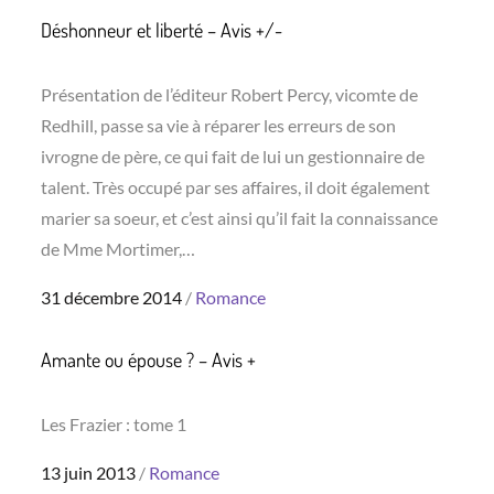
Déshonneur et liberté – Avis +/-
Présentation de l’éditeur Robert Percy, vicomte de
Redhill, passe sa vie à réparer les erreurs de son
ivrogne de père, ce qui fait de lui un gestionnaire de
talent. Très occupé par ses affaires, il doit également
marier sa soeur, et c’est ainsi qu’il fait la connaissance
de Mme Mortimer,…
Posted
31 décembre 2014
Romance
on
Amante ou épouse ? – Avis +
Les Frazier : tome 1
Posted
13 juin 2013
Romance