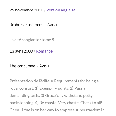
Posted
25 novembre 2010
Version anglaise
on
Ombres et démons – Avis +
La cité sanglante : tome 5
Posted
13 avril 2009
Romance
on
The concubine – Avis +
Présentation de l’éditeur Requirements for being a
royal consort: 1) Exemplify purity. 2) Pass all
demanding tests. 3) Gracefully withstand petty
backstabbing. 4) Be chaste. Very chaste. Check to all!
Chen Ji Yue is on her way to empress superstardom in