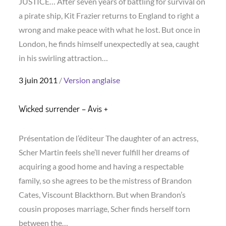
JUSTICE… After seven years of battling for survival on
a pirate ship, Kit Frazier returns to England to right a
wrong and make peace with what he lost. But once in
London, he finds himself unexpectedly at sea, caught
in his swirling attraction…
Posted
3 juin 2011
Version anglaise
on
Wicked surrender – Avis +
Présentation de l’éditeur The daughter of an actress,
Scher Martin feels she’ll never fulfill her dreams of
acquiring a good home and having a respectable
family, so she agrees to be the mistress of Brandon
Cates, Viscount Blackthorn. But when Brandon’s
cousin proposes marriage, Scher finds herself torn
between the…