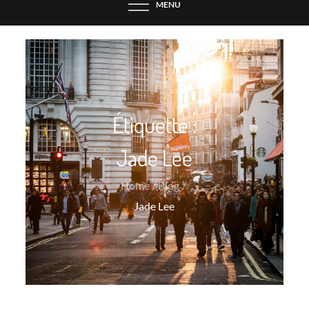
MENU
Étiquette :
Jade Lee
Home
Blog
Jade Lee