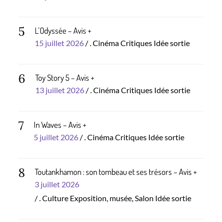
on
5
L’Odyssée – Avis +
Posted
15 juillet 2026
.
Cinéma
Critiques
Idée sortie
on
6
Toy Story 5 – Avis +
Posted
13 juillet 2026
.
Cinéma
Critiques
Idée sortie
on
7
In Waves – Avis +
Posted
5 juillet 2026
.
Cinéma
Critiques
Idée sortie
on
8
Toutankhamon : son tombeau et ses trésors – Avis +
Posted
3 juillet 2026
on
.
Culture
Exposition, musée, Salon
Idée sortie