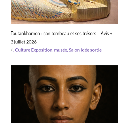
Toutankhamon : son tombeau et ses trésors – Avis +
Posted
3 juillet 2026
on
.
Culture
Exposition, musée, Salon
Idée sortie