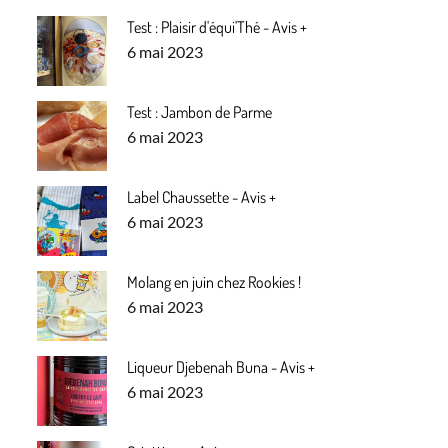
Test : Plaisir d'équi'Thé - Avis +
Posted
6 mai 2023
on
Test : Jambon de Parme
Posted
6 mai 2023
on
Label Chaussette - Avis +
Posted
6 mai 2023
on
Molang en juin chez Rookies !
Posted
6 mai 2023
on
Liqueur Djebenah Buna - Avis +
Posted
6 mai 2023
on