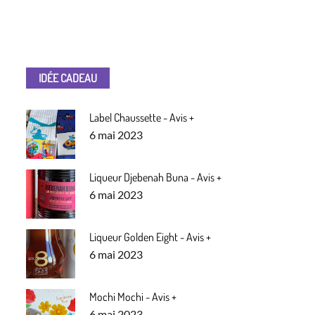
IDÉE CADEAU
Label Chaussette - Avis +
Posted
6 mai 2023
on
Liqueur Djebenah Buna - Avis +
Posted
6 mai 2023
on
Liqueur Golden Eight - Avis +
Posted
6 mai 2023
on
Mochi Mochi - Avis +
Posted
6 mai 2023