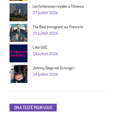
Les forteresses royales à l’Unesco
Posted
27 juillet 2026
on
The Best Immigrant sur France.tv
Posted
25 juillet 2026
on
L’été UGC
Posted
24 juillet 2026
on
Johnny Depp est Scrooge !
Posted
24 juillet 2026
on
ON A TESTÉ POUR VOUS