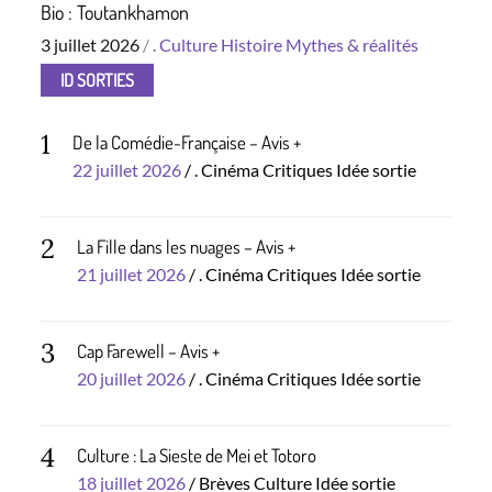
Bio : Toutankhamon
Posted
3 juillet 2026
.
Culture
Histoire
Mythes & réalités
on
ID SORTIES
1
De la Comédie-Française – Avis +
Posted
22 juillet 2026
.
Cinéma
Critiques
Idée sortie
on
2
La Fille dans les nuages – Avis +
Posted
21 juillet 2026
.
Cinéma
Critiques
Idée sortie
on
3
Cap Farewell – Avis +
Posted
20 juillet 2026
.
Cinéma
Critiques
Idée sortie
on
4
Culture : La Sieste de Mei et Totoro
Posted
18 juillet 2026
Brèves
Culture
Idée sortie