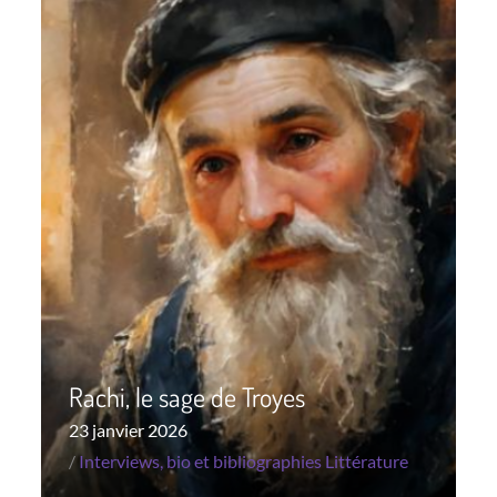
Rachi, le sage de Troyes
Posted
23 janvier 2026
on
Interviews, bio et bibliographies
Littérature