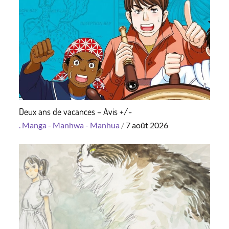
Deux ans de vacances – Avis +/-
Posted
.
Manga - Manhwa - Manhua
7 août 2026
on