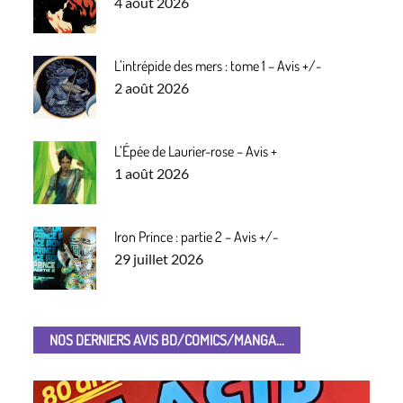
Posted
4 août 2026
on
L’intrépide des mers : tome 1 – Avis +/-
Posted
2 août 2026
on
L’Épée de Laurier-rose – Avis +
Posted
1 août 2026
on
Iron Prince : partie 2 – Avis +/-
Posted
29 juillet 2026
on
NOS DERNIERS AVIS BD/COMICS/MANGA...