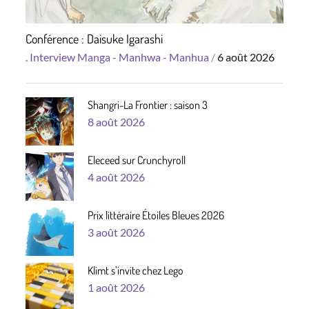
Conférence : Daisuke Igarashi
Posted
.
Interview
Manga - Manhwa - Manhua
6 août 2026
on
Shangri-La Frontier : saison 3
Posted
8 août 2026
on
Eleceed sur Crunchyroll
Posted
4 août 2026
on
Prix littéraire Étoiles Bleues 2026
Posted
3 août 2026
on
Klimt s’invite chez Lego
Posted
1 août 2026
on