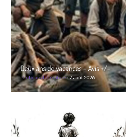
Deux ans de vacances – Avis +/-
Posted
.
Critiques
Littérature
7 août 2026
on