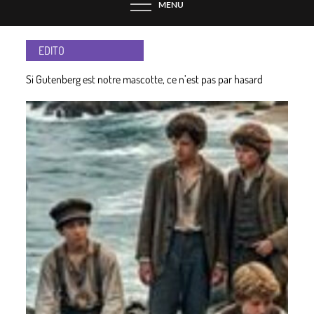
MENU
EDITO
Si Gutenberg est notre mascotte, ce n’est pas par hasard
Entre deux pages, une respiration
Pourquoi lire un livre papier est profitable ?