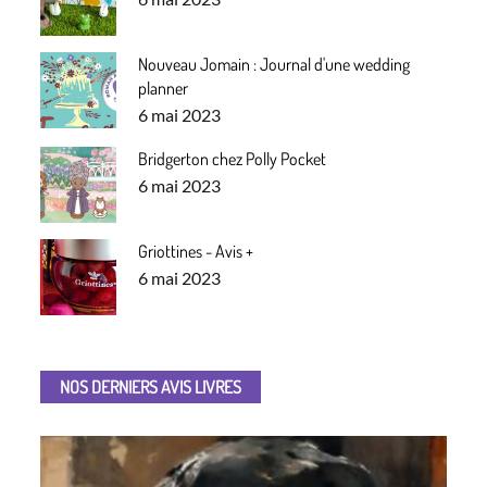
on
Nouveau Jomain : Journal d'une wedding
planner
Posted
6 mai 2023
on
Bridgerton chez Polly Pocket
Posted
6 mai 2023
on
Griottines - Avis +
Posted
6 mai 2023
on
NOS DERNIERS AVIS LIVRES