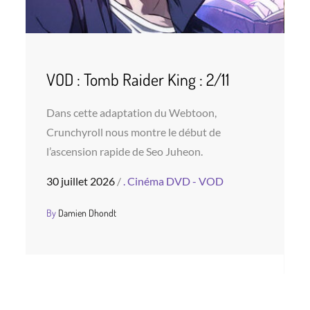
VOD : Tomb Raider King : 2/11
Dans cette adaptation du Webtoon,
P
Crunchyroll nous montre le début de
R
l’ascension rapide de Seo Juheon.
o
a
Posted
30 juillet 2026
.
Cinéma
DVD - VOD
on
P
3
By
Damien Dhondt