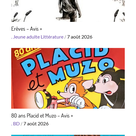
Erêves – Avis +
Posted
.
Jeune adulte
Littérature
7 août 2026
on
80 ans Placid et Muzo – Avis +
Posted
.
BD
7 août 2026
on