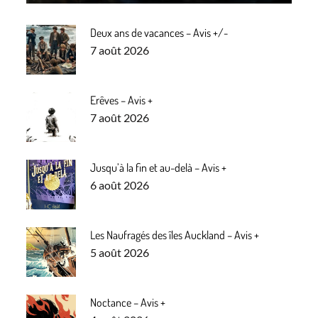
Deux ans de vacances – Avis +/-
Posted
7 août 2026
on
Erêves – Avis +
Posted
7 août 2026
on
Jusqu’à la fin et au-delà – Avis +
Posted
6 août 2026
on
Les Naufragés des îles Auckland – Avis +
Posted
5 août 2026
on
Noctance – Avis +