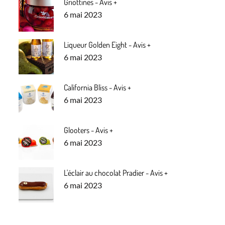
Griottines - Avis +
Posted
6 mai 2023
on
Liqueur Golden Eight - Avis +
Posted
6 mai 2023
on
California Bliss - Avis +
Posted
6 mai 2023
on
Glooters - Avis +
Posted
6 mai 2023
on
L'éclair au chocolat Pradier - Avis +
Posted
6 mai 2023
on