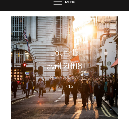
MENU
Jour :
15
avril 2008
Home
2008
avril
15