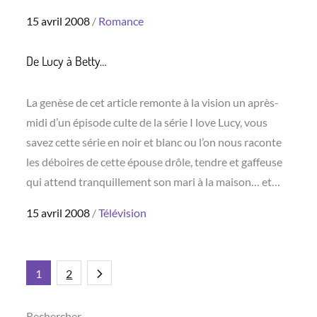
Posted
15 avril 2008
Romance
on
De Lucy à Betty…
La genèse de cet article remonte à la vision un après-
midi d’un épisode culte de la série I love Lucy, vous
savez cette série en noir et blanc ou l’on nous raconte
les déboires de cette épouse drôle, tendre et gaffeuse
qui attend tranquillement son mari à la maison… et…
Posted
15 avril 2008
Télévision
on
Pagination
1
2
Rechercher