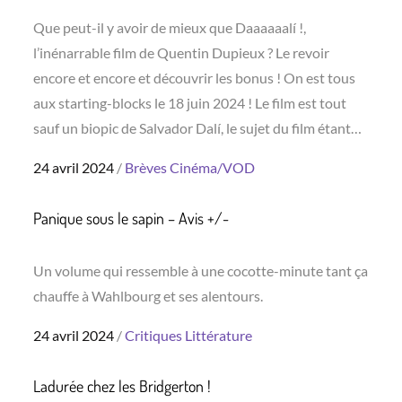
Que peut-il y avoir de mieux que Daaaaaalí !,
l’inénarrable film de Quentin Dupieux ? Le revoir
encore et encore et découvrir les bonus ! On est tous
aux starting-blocks le 18 juin 2024 ! Le film est tout
sauf un biopic de Salvador Dalí, le sujet du film étant…
Posted
24 avril 2024
Brèves
Cinéma/VOD
on
Panique sous le sapin – Avis +/-
Un volume qui ressemble à une cocotte-minute tant ça
chauffe à Wahlbourg et ses alentours.
Posted
24 avril 2024
Critiques
Littérature
on
Ladurée chez les Bridgerton !