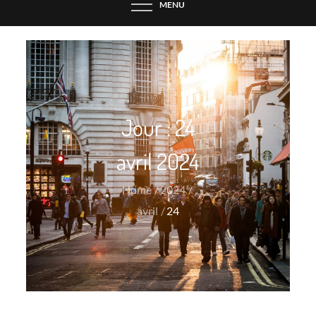
MENU
Jour :
24
avril 2024
Home
2024
avril
24