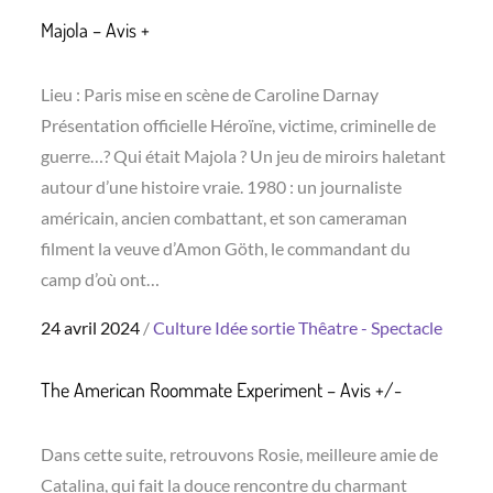
Majola – Avis +
Lieu : Paris mise en scène de Caroline Darnay
Présentation officielle Héroïne, victime, criminelle de
guerre…? Qui était Majola ? Un jeu de miroirs haletant
autour d’une histoire vraie. 1980 : un journaliste
américain, ancien combattant, et son cameraman
filment la veuve d’Amon Göth, le commandant du
camp d’où ont…
Posted
24 avril 2024
Culture
Idée sortie
Thêatre - Spectacle
on
The American Roommate Experiment – Avis +/-
Dans cette suite, retrouvons Rosie, meilleure amie de
Catalina, qui fait la douce rencontre du charmant