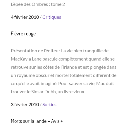
L’épée des Ombres : tome 2
Posted
4 février 2010
Critiques
on
Fièvre rouge
Présentation de l’éditeur La vie bien tranquille de
MacKayla Lane bascule complètement quand elle se
retrouve sur les côtes de l’Irlande et est plongée dans
un royaume obscur et mortel totalement différent de
ce qu’elle avait imaginé. Pour sauver sa vie, Mac doit
trouver le Sinsar Dubh, un livre vieux…
Posted
3 février 2010
Sorties
on
Morts sur la lande – Avis +