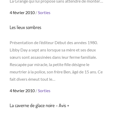
La Grange qui lui propose sans attendre de monter…
Posted
4 février 2010
Sorties
on
Les lieux sombres
Présentation de l’éditeur Début des années 1980.
Libby Day a sept ans lorsque sa mère et ses deux
sœurs sont assassinées dans leur ferme familiale.
Rescapée par miracle, la petite fille désigne le
meurtrier à la police, son frère Ben, âgé de 15 ans. Ce
fait divers émeut tout le…
Posted
4 février 2010
Sorties
on
La caverne de glace noire – Avis +