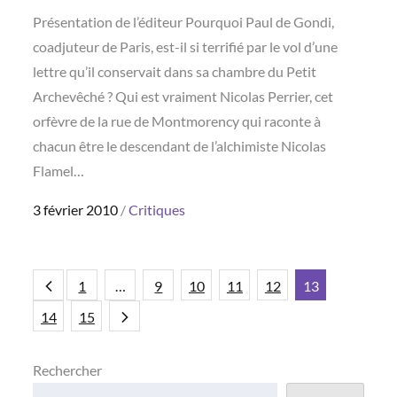
Présentation de l’éditeur Pourquoi Paul de Gondi,
coadjuteur de Paris, est-il si terrifié par le vol d’une
lettre qu’il conservait dans sa chambre du Petit
Archevêché ? Qui est vraiment Nicolas Perrier, cet
orfèvre de la rue de Montmorency qui raconte à
chacun être le descendant de l’alchimiste Nicolas
Flamel…
Posted
3 février 2010
Critiques
on
Pagination
1
…
9
10
11
12
13
14
15
des
Rechercher
publications