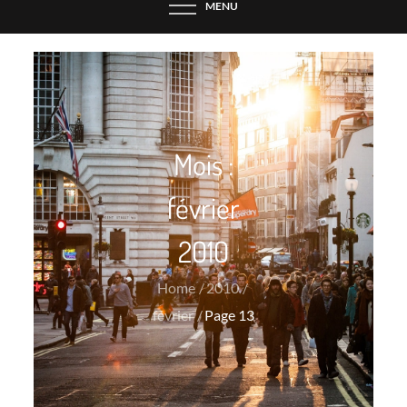
MENU
Mois :
février
2010
Home
2010
février
Page 13