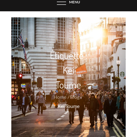
MENU
Étiquette :
Kei
Toume
Home
Blog
Kei Toume