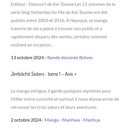
Editeur : Delcourt de Kei Toume Les 11 volumes de la
série Sing Yesterday for Me de Kei Toume ont été
publiés entre 2003 et 2016. A l’époque, ce manga
tranche de vie a peiné à trouver son public et a
rapidement disparu des ventes, certains volumes
coûtant en occasion…
Posted
13 octobre 2024
Bande dessinée
Brèves
on
Jimbôchô Sisters : tome 1 – Avis +
Le manga intrigue, il garde quelques mystères pour
titiller notre curiosité et surtout il nous donne envie de
retrouver les trois sœurs et leurs aventures.
Posted
2 octobre 2024
Manga - Manhwa - Manhua
on