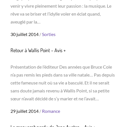
venir y vivre pleinement leur passion : la musique. Le
rêve va se briser et l’idylle voler en éclat quand,
aveuglé par la…
Posted
30 juillet 2014
Sorties
on
Retour à Wallis Point – Avis +
Présentation de l’éditeur Des années que Bruce Cole
n’a pas remis les pieds dans sa ville natale… Pas depuis
cette fameuse nuit où sa vie a basculé. Et il ne serait
sans doute jamais revenu à Wallis Point, si sa petite
sœur n’avait décidé de s’y marier et ne l’avait…
Posted
29 juillet 2014
Romance
on
Le manuscrit perdu de Jane Austen – Avis +