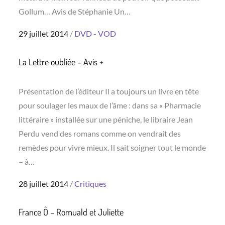
Gollum… Avis de Stéphanie Un…
Posted
29 juillet 2014
DVD - VOD
on
La Lettre oubliée – Avis +
Présentation de l’éditeur Il a toujours un livre en tête
pour soulager les maux de l’âme : dans sa « Pharmacie
littéraire » installée sur une péniche, le libraire Jean
Perdu vend des romans comme on vendrait des
remèdes pour vivre mieux. Il sait soigner tout le monde
– à…
Posted
28 juillet 2014
Critiques
on
France Ô – Romuald et Juliette