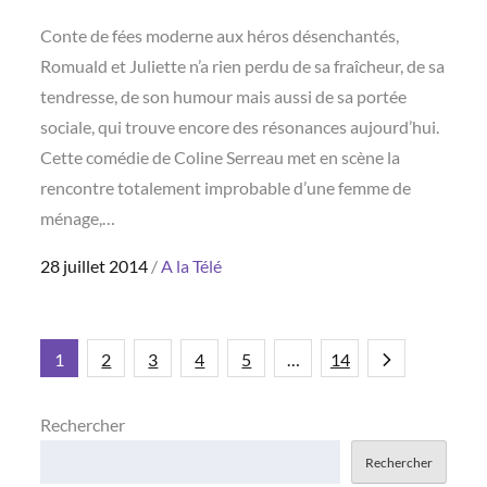
Conte de fées moderne aux héros désenchantés,
Romuald et Juliette n’a rien perdu de sa fraîcheur, de sa
tendresse, de son humour mais aussi de sa portée
sociale, qui trouve encore des résonances aujourd’hui.
Cette comédie de Coline Serreau met en scène la
rencontre totalement improbable d’une femme de
ménage,…
Posted
28 juillet 2014
A la Télé
on
Pagination
1
2
3
4
5
…
14
des
Rechercher
Rechercher