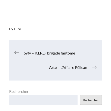
By
Hiro
Navigation
Syfy – R.I.P.D. brigade fantôme
de
Arte – L’Affaire Pélican
l’article
Rechercher
Rechercher