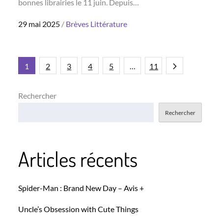
bonnes librairies le 11 juin. Depuis…
Posted
29 mai 2025
Brèves
Littérature
on
Pagination
1
2
3
4
5
…
11
des
Rechercher
Rechercher
publications
Articles récents
Spider-Man : Brand New Day – Avis +
Uncle’s Obsession with Cute Things