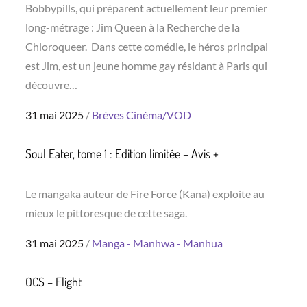
Bobbypills, qui préparent actuellement leur premier
long-métrage : Jim Queen à la Recherche de la
Chloroqueer. Dans cette comédie, le héros principal
est Jim, est un jeune homme gay résidant à Paris qui
découvre…
Posted
31 mai 2025
Brèves
Cinéma/VOD
on
Soul Eater, tome 1 : Edition limitée – Avis +
Le mangaka auteur de Fire Force (Kana) exploite au
mieux le pittoresque de cette saga.
Posted
31 mai 2025
Manga - Manhwa - Manhua
on
OCS – Flight