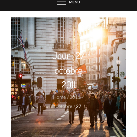
MENU
Jour :
27
octobre
2011
Home
2011
octobre
27