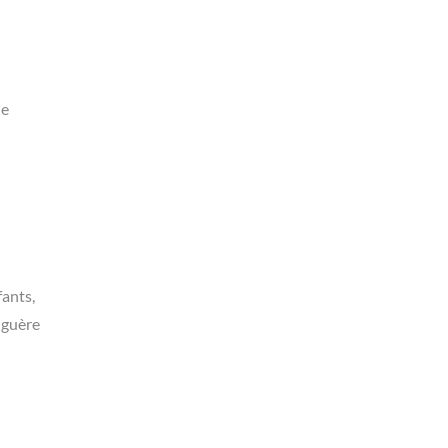
le
fants,
e guère