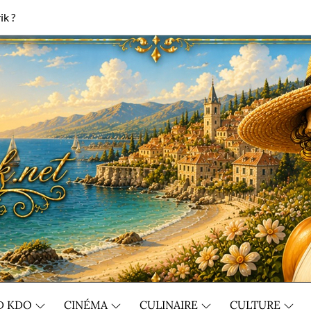
ik ?
D KDO
CINÉMA
CULINAIRE
CULTURE