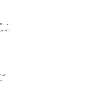
prouve,
cinant,
ktail
te