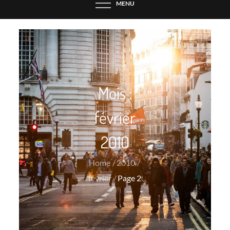
MENU
Mois :
février
2010
Home
2010
février
Page 2