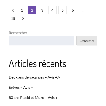
Pagination
1
2
3
4
5
6
…
15
des
Rechercher
publications
Rechercher
Articles récents
Deux ans de vacances – Avis +/-
Erêves – Avis +
80 ans Placid et Muzo – Avis +