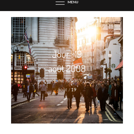
MENU
Jour :
19
août 2008
Home
2008
août
19