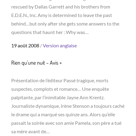
rescued by Dallas Garrett and his brothers from
E.D.E.N., Inc. Amy is determined to leave the past
behind…but only after she gets some answers to the
questions that haunt her : Why was…
Posted
19 août 2008
Version anglaise
on
Rien qu’une nuit – Avis +
Présentation de l’éditeur Passé tragique, morts
suspectes, complots et romance… Une enquête
palpitante, par l’inimitable Jayne Ann Krentz.
Journaliste dynamique, Irène Stenson a toujours caché
le drame qui a marqué ses quinze ans. Alors qu’elle
passait la soirée avec son amie Pamela, son père a tué
sa mère avant de…