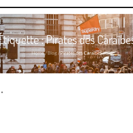
Étiquette :
Pirates des Caraïbe
Home
Blog
Pirates des Caraïbes
 +