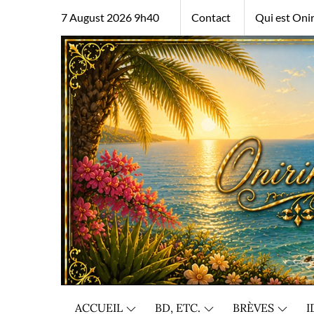
Skip
7 August 2026 9h40
Contact
Qui est Onir
to
content
ACCUEIL
BD, ETC.
BRÈVES
I