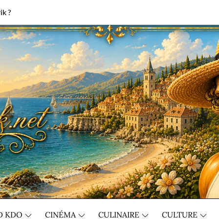
ik ?
D KDO
CINÉMA
CULINAIRE
CULTURE