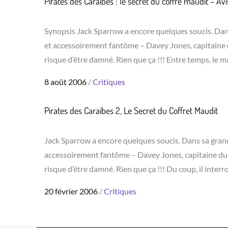
Pirates des Caraïbes : le secret du coffre maudit – Av
Synopsis Jack Sparrow a encore quelques soucis. Dans 
et accessoirement fantôme – Davey Jones, capitaine 
risque d’être damné. Rien que ça !!! Entre temps, le 
Posted
8 août 2006
Critiques
on
Pirates des Caraïbes 2, Le Secret du Coffret Maudit
Jack Sparrow a encore quelques soucis. Dans sa grande
accessoirement fantôme – Davey Jones, capitaine du 
risque d’être damné. Rien que ça !!! Du coup, il inter
Posted
20 février 2006
Critiques
on