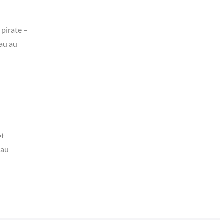
 pirate –
eau au
et
 au