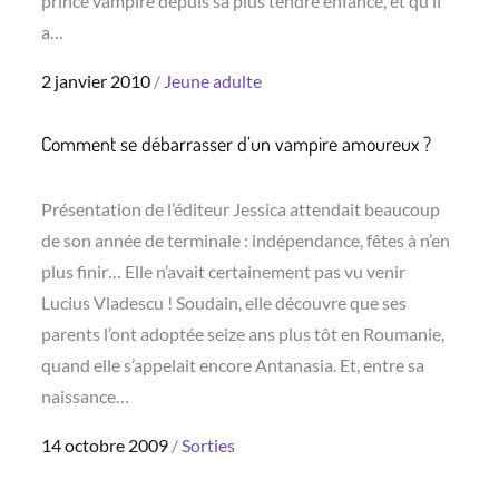
prince vampire depuis sa plus tendre enfance, et qu’il
a…
Posted
2 janvier 2010
Jeune adulte
on
Comment se débarrasser d’un vampire amoureux ?
Présentation de l’éditeur Jessica attendait beaucoup
de son année de terminale : indépendance, fêtes à n’en
plus finir… Elle n’avait certainement pas vu venir
Lucius Vladescu ! Soudain, elle découvre que ses
parents l’ont adoptée seize ans plus tôt en Roumanie,
quand elle s’appelait encore Antanasia. Et, entre sa
naissance…
Posted
14 octobre 2009
Sorties
on