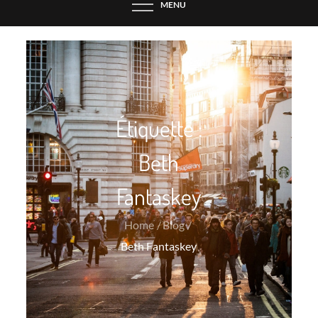
MENU
Étiquette :
Beth
Fantaskey
Home
Blog
Beth Fantaskey