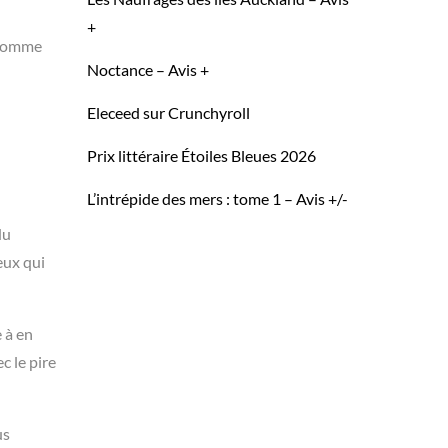
+
, comme
Noctance – Avis +
Eleceed sur Crunchyroll
Prix littéraire Étoiles Bleues 2026
L’intrépide des mers : tome 1 – Avis +/-
du
eux qui
 à en
c le pire
us