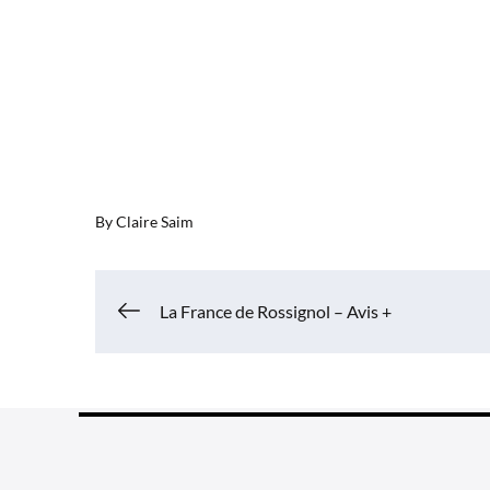
By
Claire Saim
Navigation
La France de Rossignol – Avis +
de
l’article