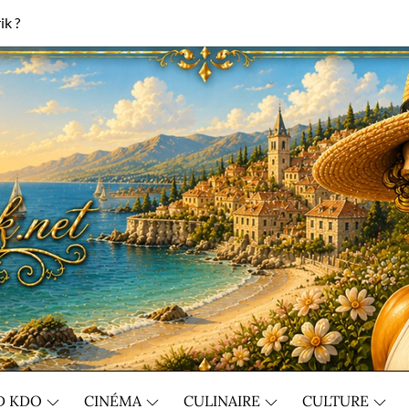
ik ?
D KDO
CINÉMA
CULINAIRE
CULTURE