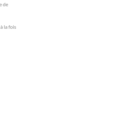
e de
 la fois