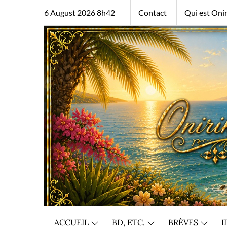
Skip
6 August 2026 8h42
Contact
Qui est Onir
to
content
ACCUEIL
BD, ETC.
BRÈVES
I