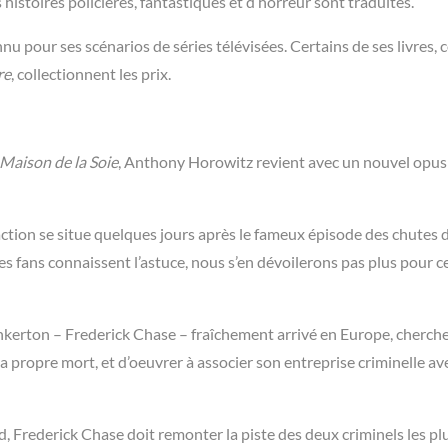
istoires policières, fantastiques et d’horreur sont traduites.
nnu pour ses scénarios de séries télévisées. Certains de ses livres
re
, collectionnent les prix.
 Maison de la Soie
, Anthony Horowitz revient avec un nouvel opus
action se situe quelques jours après le fameux épisode des chutes 
s fans connaissent l’astuce, nous s’en dévoilerons pas plus pour c
nkerton – Frederick Chase – fraîchement arrivé en Europe, cherche
a propre mort, et d’oeuvrer à associer son entreprise criminelle ave
, Frederick Chase doit remonter la piste des deux criminels les pl