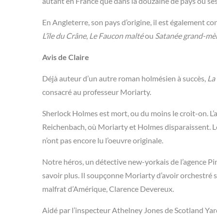
autant en France que dans la douzaine de pays où ses h
En Angleterre, son pays d’origine, il est également co
L’île du Crâne
,
Le Faucon malté
ou
Satanée grand-mè
Avis de Claire
Déjà auteur d’un autre roman holmésien à succès,
La
consacré au professeur Moriarty.
Sherlock Holmes est mort, ou du moins le croit-on. L’
Reichenbach, où Moriarty et Holmes disparaissent. Le
n’ont pas encore lu l’oeuvre originale.
Notre héros, un détective new-yorkais de l’agence Pi
savoir plus. Il soupçonne Moriarty d’avoir orchestré s
malfrat d’Amérique, Clarence Devereux.
Aidé par l’inspecteur Athelney Jones de Scotland Yard