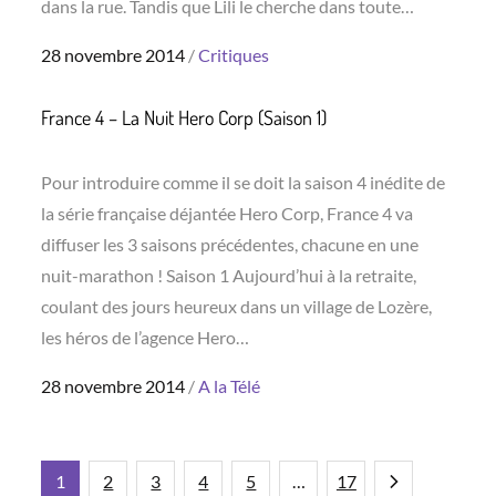
dans la rue. Tandis que Lili le cherche dans toute…
Posted
28 novembre 2014
Critiques
on
France 4 – La Nuit Hero Corp (Saison 1)
Pour introduire comme il se doit la saison 4 inédite de
la série française déjantée Hero Corp, France 4 va
diffuser les 3 saisons précédentes, chacune en une
nuit-marathon ! Saison 1 Aujourd’hui à la retraite,
coulant des jours heureux dans un village de Lozère,
les héros de l’agence Hero…
Posted
28 novembre 2014
A la Télé
on
Pagination
1
2
3
4
5
…
17