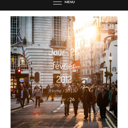
MENU
Jour :
26
février
2012
Home
2012
février
26