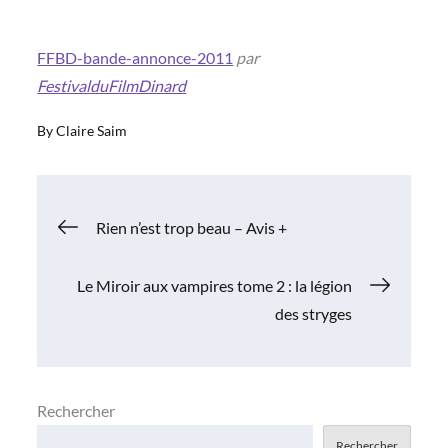
FFBD-bande-annonce-2011
par
FestivalduFilmDinard
By
Claire Saim
Navigation
Rien n’est trop beau – Avis +
de
Le Miroir aux vampires tome 2 : la légion
des stryges
l’article
Rechercher
Rechercher