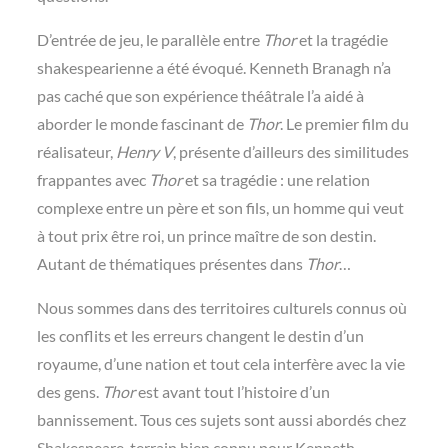
D’entrée de jeu, le parallèle entre
Thor
et la tragédie
shakespearienne a été évoqué. Kenneth Branagh n’a
pas caché que son expérience théâtrale l’a aidé à
aborder le monde fascinant de
Thor
. Le premier film du
réalisateur,
Henry V
, présente d’ailleurs des similitudes
frappantes avec
Thor
et sa tragédie : une relation
complexe entre un père et son fils, un homme qui veut
à tout prix être roi, un prince maître de son destin.
Autant de thématiques présentes dans
Thor
…
Nous sommes dans des territoires culturels connus où
les conflits et les erreurs changent le destin d’un
royaume, d’une nation et tout cela interfère avec la vie
des gens.
Thor
est avant tout l’histoire d’un
bannissement. Tous ces sujets sont aussi abordés chez
Shakespeare, terrain bien connu pour Kenneth