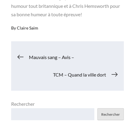
humour tout britannique et à Chris Hemsworth pour
sa bonne humeur à toute épreuve!
By
Claire Saim
Navigation
Mauvais sang – Avis –
de
TCM – Quand la ville dort
l’article
Rechercher
Rechercher