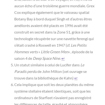
aucun écho d’une troisième guerre mondiale. Grex
Cox explique également que le vaisseau spatial
Botany Bay à bord duquel Singh et d’autres êtres
améliorés avaient été placés en 1996 avait été
construit en secret dans la Zone 51, grâce à une
technologie récupérée sur une navette ferengi qui
s’était crashé à Roswell en 1947 (cf.
Les Petits
Hommes verts
«
Little Green Men
« , épisode de la
saison 4 de
Deep Space Nine
.
↩︎
Un statut similaire à celui de Lucifer dans
Le
Paradis perdu
de John Milton (cet ouvrage se
trouve dans la bibliothèque de Kahn)
↩︎
Cela implique que soit les deux planètes du même
système stellaire étaient identiques, soit que les
ordinateurs de Starfleet n’avaient pas enregistré
les différences de taille, gravité et atmosphère