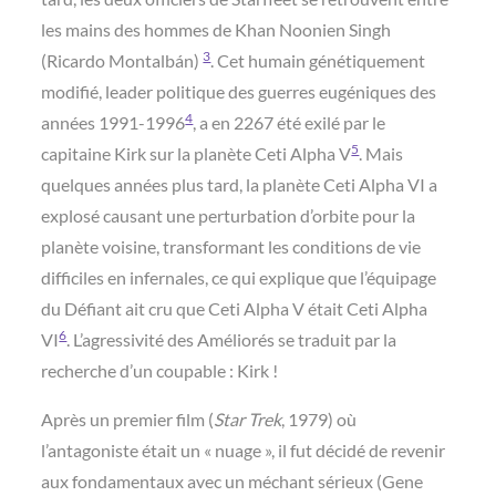
les mains des hommes de Khan Noonien Singh
3
(Ricardo Montalbán)
. Cet humain génétiquement
modifié, leader politique des guerres eugéniques des
4
années 1991-1996
, a en 2267 été exilé par le
5
capitaine Kirk sur la planète Ceti Alpha V
. Mais
quelques années plus tard, la planète Ceti Alpha VI a
explosé causant une perturbation d’orbite pour la
planète voisine, transformant les conditions de vie
difficiles en infernales, ce qui explique que l’équipage
du Défiant ait cru que Ceti Alpha V était Ceti Alpha
6
VI
. L’agressivité des Améliorés se traduit par la
recherche d’un coupable : Kirk !
Après un premier film (
Star Trek
, 1979) où
l’antagoniste était un « nuage », il fut décidé de revenir
aux fondamentaux avec un méchant sérieux (Gene