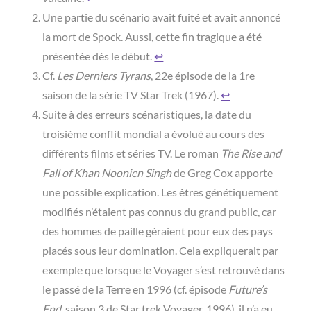
Une partie du scénario avait fuité et avait annoncé
la mort de Spock. Aussi, cette fin tragique a été
présentée dès le début.
↩︎
Cf.
Les Derniers Tyrans
, 22e épisode de la 1re
saison de la série TV Star Trek (1967).
↩︎
Suite à des erreurs scénaristiques, la date du
troisième conflit mondial a évolué au cours des
différents films et séries TV. Le roman
The Rise and
Fall of Khan Noonien Singh
de Greg Cox apporte
une possible explication. Les êtres génétiquement
modifiés n’étaient pas connus du grand public, car
des hommes de paille géraient pour eux des pays
placés sous leur domination. Cela expliquerait par
exemple que lorsque le Voyager s’est retrouvé dans
le passé de la Terre en 1996 (cf. épisode
Future’s
End
, saison 3 de Star trek Voyager, 1996), il n’a eu