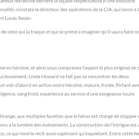
afieux retranché derrière la façade respectueuse d’une industrie
lité, constate le directeur des opérations de la CIA, qui lance à l
ent Lucas Swain.
de celui qui la traque et qui se prend à imaginer qu’il saura faire r
 en héroïne, et ainsi vous comprenez l’aspect le plus original de 
tucieusement, Linda Howard ne fait pas se rencontrer les deux
t voir d’abord en action notre héroïne, mature, froide, flirtant ave
lligence, sang froid, expérience au service d’une vengeance toute
trange, aux multiples facettes que le héros est chargé de stopper 
vons à la lumière des évènements. La construction de l’intrigue est 
s, ce qui rend le récit aussi captivant qu’inquiétant. Entre cette 