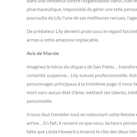
dans une vendetta contre l’organisation Nervi, clan m
pharmaceutique. Impossible de gérer une telle personna
poursuite de Lily l’une de ses meilleures recrues, l’ag
De prédateur Lily devient proie sous le regard fasciné 
armes à cette amazone implacable.
Avis de Marnie
Imaginez le héros du disparu de San Pablo… transformé
romantic suspense
… Lily, tueuse professionnelle. As
personnages principaux à la troisième page. Il nous fau
mort sans aucun état d’âme, mettant ses talents, inte
personnelle.
Il nous faut trembler tout en redoutant cette femme é
arrive… En fait, il ressent ce que nous, lecteurs perce
faite que Linda Howard a inversé le rôle des deux héro