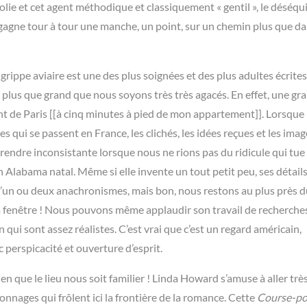
folie et cet agent méthodique et classiquement « gentil », le déséqui
 gagne tour à tour une manche, un point, sur un chemin plus que d
 grippe aviaire est une des plus soignées et des plus adultes écrites
t plus que grand que nous soyons très très agacés. En effet, une gr
nt de Paris [[à cinq minutes à pied de mon appartement]]. Lorsque 
 qui se passent en France, les clichés, les idées reçues et les imag
a rendre inconsistante lorsque nous ne rions pas du ridicule qui tue 
 Alabama natal. Même si elle invente un tout petit peu, ses détails
un ou deux anachronismes, mais bon, nous restons au plus près du
r la fenêtre ! Nous pouvons même applaudir son travail de recherche
 qui sont assez réalistes. C’est vrai que c’est un regard américain,
perspicacité et ouverture d’esprit.
n que le lieu nous soit familier ! Linda Howard s’amuse à aller très
onnages qui frôlent ici la frontière de la romance. Cette
Course-po