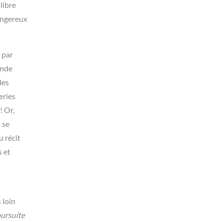
libre
angereux
 par
ande
les
eries
! Or,
 se
 récit
s et
 loin
ursuite