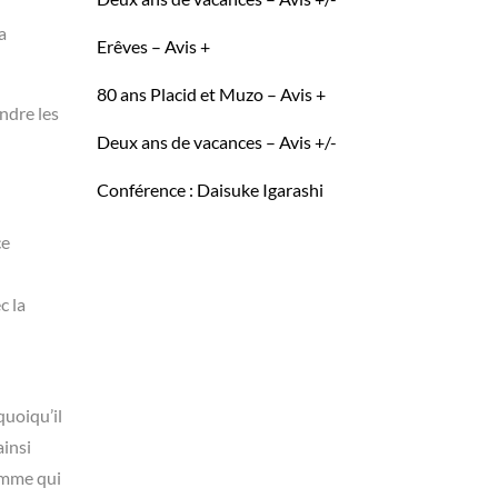
a
Erêves – Avis +
80 ans Placid et Muzo – Avis +
endre les
Deux ans de vacances – Avis +/-
Conférence : Daisuke Igarashi
ce
c la
quoiqu’il
ainsi
femme qui