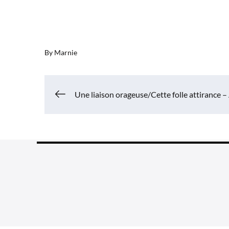
By
Marnie
Navigation
Une liaison orageuse/Cette folle attirance – 
de
l’article
Grea