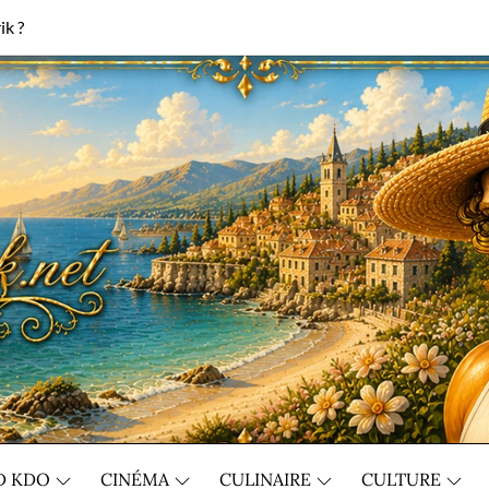
ik ?
D KDO
CINÉMA
CULINAIRE
CULTURE