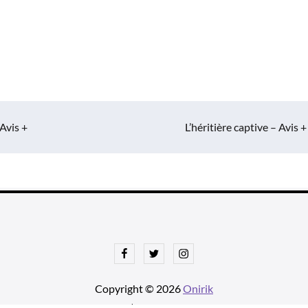
Avis +
L’héritière captive – Avis +
Facebook
Twitter
Instagram
Copyright © 2026
Onirik
tnews Pro de
Theme Palace
| Ajustements par
Une histoire avec u