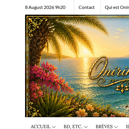
Skip
8 August 2026 9h20
Contact
Qui est Onir
to
content
ACCUEIL
BD, ETC.
BRÈVES
I