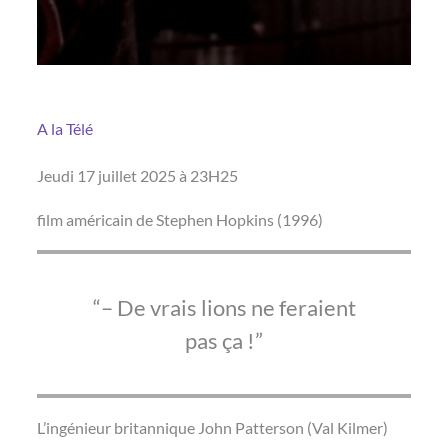
A la Télé
Jeudi 17 juillet 2025 à 23H25
film américain de Stephen Hopkins (1996)
– De vrais lions ne feraient
pas ça !
L’ingénieur britannique John Patterson (Val Kilmer)