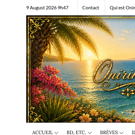
Skip
9 August 2026 9h47
Contact
Qui est Onir
to
content
ACCUEIL
BD, ETC.
BRÈVES
I