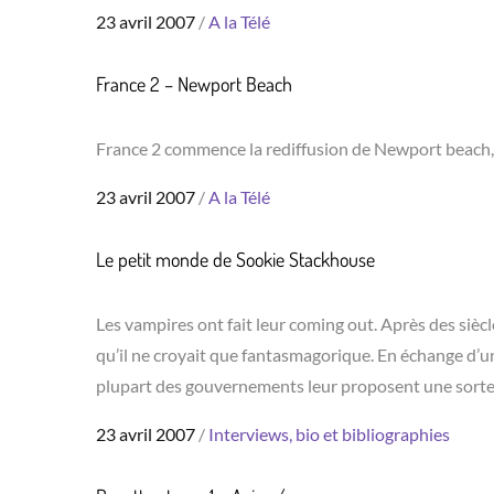
Posted
23 avril 2007
A la Télé
on
France 2 – Newport Beach
France 2 commence la rediffusion de Newport beach, u
Posted
23 avril 2007
A la Télé
on
Le petit monde de Sookie Stackhouse
Les vampires ont fait leur coming out. Après des sièc
qu’il ne croyait que fantasmagorique. En échange d’un
plupart des gouvernements leur proposent une sort
Posted
23 avril 2007
Interviews, bio et bibliographies
on