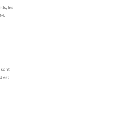
ds, les
 M.
s sont
d est