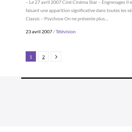
– Le 27 avril 2007 Ciné Cinéma Star – Engrenages Il e
faisant une apparition significative dans toutes les 
Classic – Psychose On ne présente plus…
Posted
23 avril 2007
Télévision
on
Pagination
1
2
des
publications
Grea