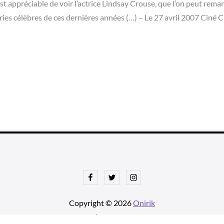
st appréciable de voir l’actrice Lindsay Crouse, que l’on peut rema
séries célèbres de ces dernières années (…) – Le 27 avril 2007 Ciné
Facebook
Twitter
Instagram
Copyright © 2026
Onirik
tnews Pro de
Theme Palace
| Ajustements par
Une histoire avec u