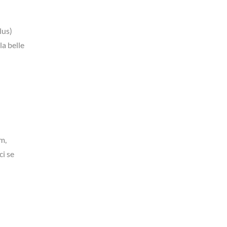
lus)
la belle
m,
ci se