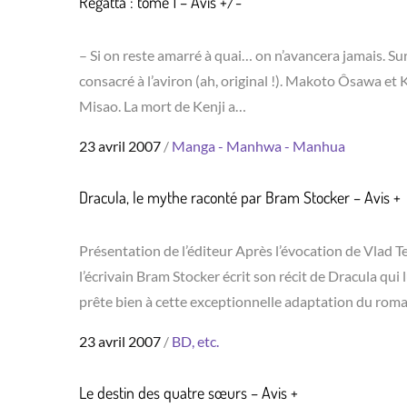
Regatta : tome 1 – Avis +/-
– Si on reste amarré à quai… on n’avancera jamais. S
consacré à l’aviron (ah, original !). Makoto Ôsawa et K
Misao. La mort de Kenji a…
Posted
23 avril 2007
Manga - Manhwa - Manhua
on
Dracula, le mythe raconté par Bram Stocker – Avis +
Présentation de l’éditeur Après l’évocation de Vlad T
l’écrivain Bram Stocker écrit son récit de Dracula qui
prête bien à cette exceptionnelle adaptation du roma
Posted
23 avril 2007
BD, etc.
on
Le destin des quatre sœurs – Avis +