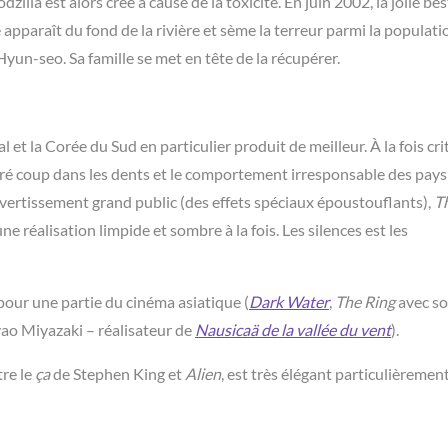
illa est alors créé à cause de la toxicité. En juin 2002, la jolie bes
pparaît du fond de la rivière et sème la terreur parmi la populati
 Hyun-seo. Sa
famille se met en tête de la récupérer.
 et la Corée du Sud en particulier produit de meilleur. À la fois cri
ré coup dans les dents et le comportement irresponsable des pays
vertissement grand public (des effets spéciaux
époustouflants),
T
réalisation limpide et sombre à la fois. Les silences est les
pour une partie du cinéma asiatique (
Dark Water
,
The Ring
avec so
ayao Miyazaki – réalisateur de
Nausicaä de la vallée du vent
).
tre le
ça
de Stephen King et
Alien
, est très élégant particulièremen