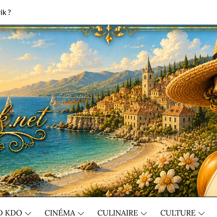
ik ?
D KDO
CINÉMA
CULINAIRE
CULTURE