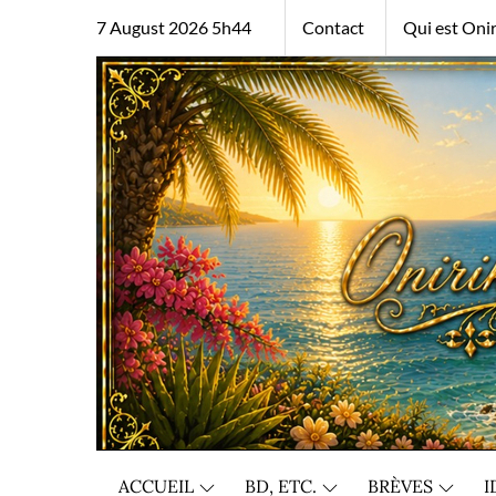
Skip
7 August 2026 5h44
Contact
Qui est Onir
to
content
ACCUEIL
BD, ETC.
BRÈVES
I