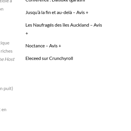
tiole a
on
Jusqu’à la fin et au-delà – Avis +
Les Naufragés des îles Auckland – Avis
+
tique
Noctance – Avis +
 riches
Eleceed sur Crunchyroll
he Host
n puit)
t en