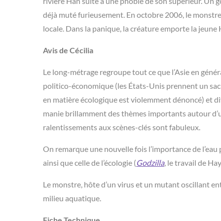
rivière Han suite à une phobie de son supérieur. Un godz
déjà muté furieusement. En octobre 2006, le monstre a
locale. Dans la panique, la créature emporte la jeune
Avis de Cécilia
Le long-métrage regroupe tout ce que l’Asie en général
politico-économique (les États-Unis prennent un sac
en matière écologique est violemment dénoncé) et di
manie brillamment des thèmes importants autour d’une 
ralentissements aux scènes-clés sont fabuleux.
On remarque une nouvelle fois l’importance de l’eau 
ainsi que celle de l’écologie (
Godzilla
, le travail de H
Le monstre, hôte d’un virus et un mutant oscillant en
milieu aquatique.
Fiche Technique