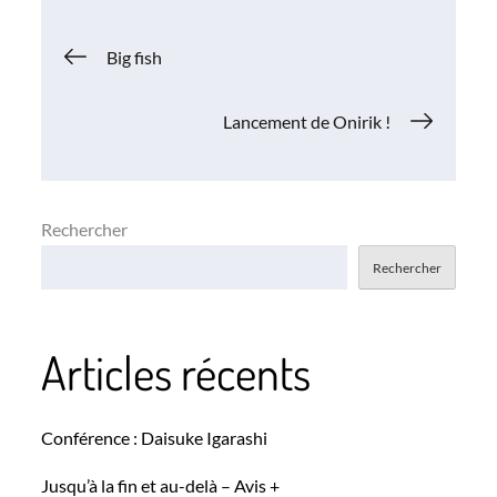
Navigation
Big fish
de
Lancement de Onirik !
l’article
Rechercher
Rechercher
Articles récents
Conférence : Daisuke Igarashi
Jusqu’à la fin et au-delà – Avis +