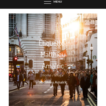
MENU
Étiquette :
Matthieu
Amalric
Home
Blog
Matthieu Amalric