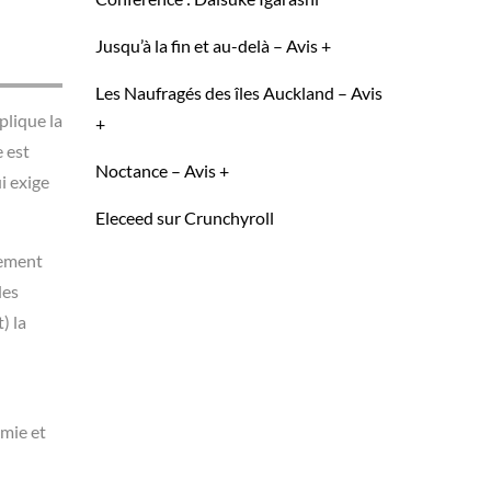
Jusqu’à la fin et au-delà – Avis +
Les Naufragés des îles Auckland – Avis
plique la
+
 est
Noctance – Avis +
ui exige
Eleceed sur Crunchyroll
tement
des
) la
omie et