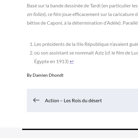
Basé sur la bande dessinée de Tardi (en particulier le
en folies
), ce film joue efficacement sur la caricature
bêtise de Caponi, à la détermination d’Adèle). Paral
Les présidents de la IIIe République n’avaient guèr
où son assistant se nommait Aziz (cf. le film de L
Égypte en 1913)
↩︎
By
Damien Dhondt
Navigation
Action – Les Rois du désert
de