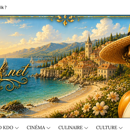
ik ?
D KDO
CINÉMA
CULINAIRE
CULTURE