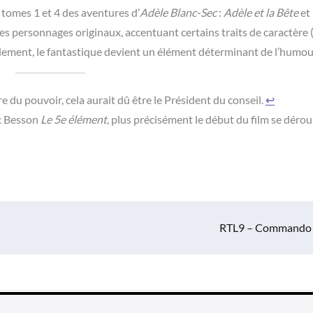
s tomes 1 et 4 des aventures d’
Adèle Blanc-Sec
:
Adèle et la Bête
et
 des personnages originaux, accentuant certains traits de caractère 
lèlement, le fantastique devient un élément déterminant de l’humou
e du pouvoir, cela aurait dû être le Président du conseil.
↩︎
uc Besson
Le 5e élément
, plus précisément le début du film se dérou
RTL9 – Commando