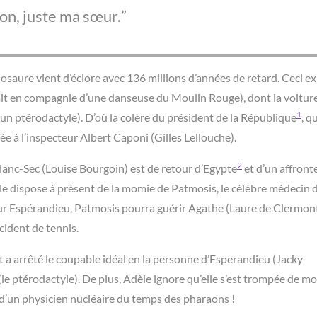
on, juste ma sœur.
nosaure vient d’éclore avec 136 millions d’années de retard. Ceci ex
vait en compagnie d’une danseuse du Moulin Rouge), dont la voiture
1
un ptérodactyle). D’où la colère du président de la République
, q
ée à l’inspecteur Albert Caponi (Gilles Lellouche).
2
lanc-Sec (Louise Bourgoin) est de retour d’Egypte
et d’un affron
lle dispose à présent de la momie de Patmosis, le célèbre médecin 
ur Espérandieu, Patmosis pourra guérir Agathe (Laure de Clermont
cident de tennis.
 a arrêté le coupable idéal en la personne d’Esperandieu (Jacky
le ptérodactyle). De plus, Adèle ignore qu’elle s’est trompée de m
e d’un physicien nucléaire du temps des pharaons !