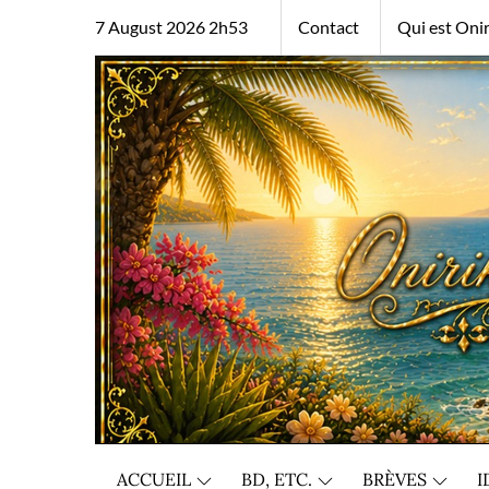
Skip
7 August 2026 2h53
Contact
Qui est Onir
to
content
ACCUEIL
BD, ETC.
BRÈVES
I