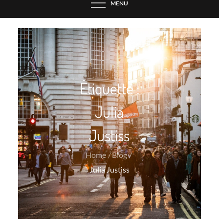
MENU
Étiquette :
Julia
Justiss
Home
Blog
Julia Justiss