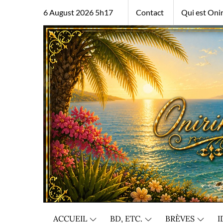
Skip
6 August 2026 5h17
Contact
Qui est Onir
to
content
ACCUEIL
BD, ETC.
BRÈVES
I