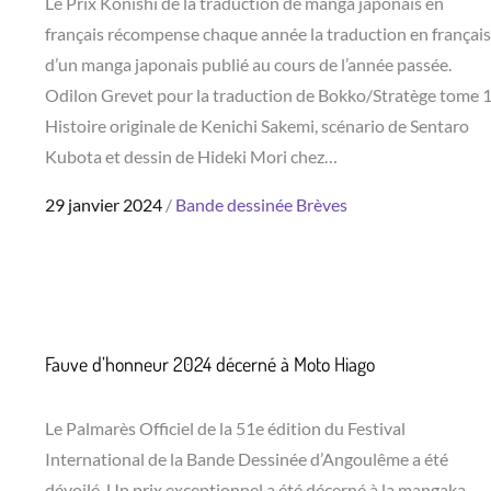
Le Prix Konishi de la traduction de manga japonais en
français récompense chaque année la traduction en français
d’un manga japonais publié au cours de l’année passée.
Odilon Grevet pour la traduction de Bokko/Stratège tome 1
Histoire originale de Kenichi Sakemi, scénario de Sentaro
Kubota et dessin de Hideki Mori chez…
Posted
29 janvier 2024
Bande dessinée
Brèves
on
Fauve d’honneur 2024 décerné à Moto Hiago
Le Palmarès Officiel de la 51e édition du Festival
International de la Bande Dessinée d’Angoulême a été
dévoilé. Un prix exceptionnel a été décerné à la mangaka