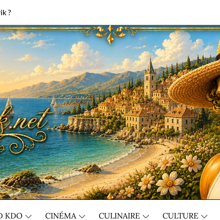
ik ?
D KDO
CINÉMA
CULINAIRE
CULTURE