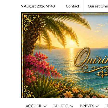
Skip
9 August 2026 9h40
Contact
Qui est Onir
to
content
ACCUEIL
BD, ETC.
BRÈVES
I