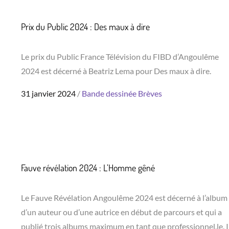
Prix du Public 2024 : Des maux à dire
Le prix du Public France Télévision du FIBD d’Angoulême
2024 est décerné à Beatriz Lema pour Des maux à dire.
Posted
31 janvier 2024
Bande dessinée
Brèves
on
Fauve révélation 2024 : L’Homme gêné
Le Fauve Révélation Angoulême 2024 est décerné à l’album
d’un auteur ou d’une autrice en début de parcours et qui a
publié trois albums maximum en tant que professionnel.le. I