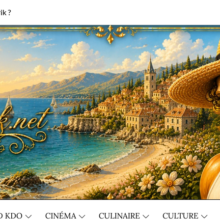
ik ?
D KDO
CINÉMA
CULINAIRE
CULTURE