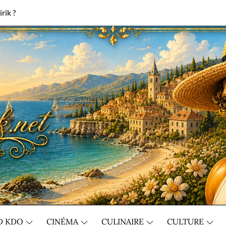
rik ?
D KDO
CINÉMA
CULINAIRE
CULTURE