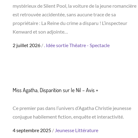
mystérieux de Silent Pool, la voiture de la jeune romancière
est retrouvée accidentée, sans aucune trace de sa
propriétaire : La Reine du crime a disparu ! L’inspecteur
Kenward et son adjointe…
Posted
2 juillet 2026
.
Idée sortie
Thêatre - Spectacle
on
Miss Agatha, Disparition sur le Nil – Avis +
Ce premier pas dans l’univers d’Agatha Christie jeunesse
conjugue habilement fiction, enquête et interactivité.
Posted
4 septembre 2025
Jeunesse
Littérature