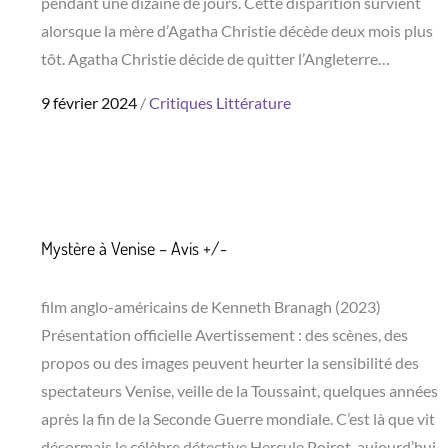
pendant une dizaine de jours. Cette disparition survient
alorsque la mère d’Agatha Christie décède deux mois plus
tôt. Agatha Christie décide de quitter l’Angleterre…
Posted
9 février 2024
Critiques
Littérature
on
Mystère à Venise – Avis +/-
film anglo-américains de Kenneth Branagh (2023)
Présentation officielle Avertissement : des scènes, des
propos ou des images peuvent heurter la sensibilité des
spectateurs Venise, veille de la Toussaint, quelques années
après la fin de la Seconde Guerre mondiale. C’est là que vit
désormais le célèbre détective Hercule Poirot, aujourd’hui