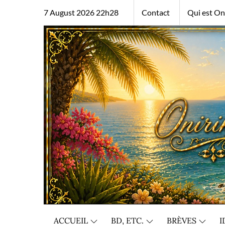
Skip
7 August 2026 22h28
Contact
Qui est Oni
to
content
ACCUEIL
BD, ETC.
BRÈVES
I