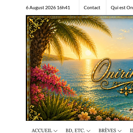
Skip
6 August 2026 16h41
Contact
Qui est Oni
to
content
ACCUEIL
BD, ETC.
BRÈVES
I