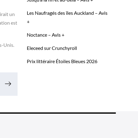
Les Naufragés des îles Auckland – Avis
irait un
+
ation est
Noctance – Avis +
s-Unis.
Eleceed sur Crunchyroll
Prix littéraire Étoiles Bleues 2026