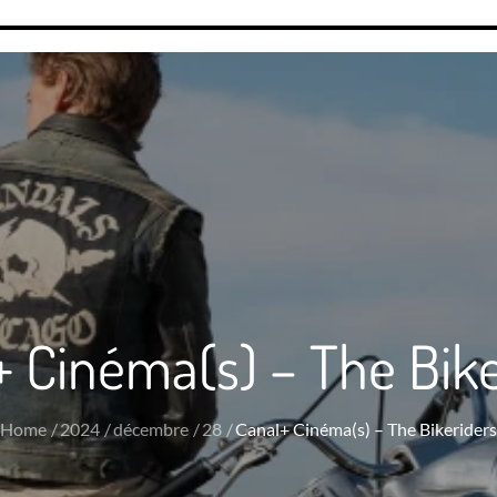
+ Cinéma(s) – The Bike
Home
2024
décembre
28
Canal+ Cinéma(s) – The Bikeriders