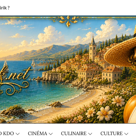
rik ?
D KDO
CINÉMA
CULINAIRE
CULTURE