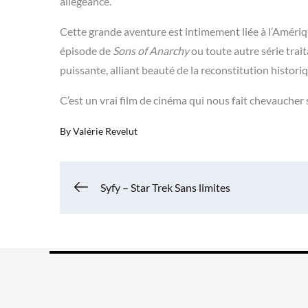
allégeance.
Cette grande aventure est intimement liée à l’Amérique
épisode de
Sons of Anarchy
ou toute autre série trait
puissante, alliant beauté de la reconstitution histori
C’est un vrai film de cinéma qui nous fait chevaucher 
By
Valérie Revelut
Navigation
Syfy – Star Trek Sans limites
de
l’article