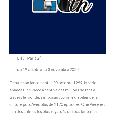
e
Lieu : Paris 2
du 19 octobre au 3 novembre 2024
Depuis son lancement le 20 octobre 1999, la série
animée One Piece a captivé des millions de fans à
travers le monde, s’imposant comme un pilier de la
culture pop. Avec plus de 1120 épisodes, One Piece est
l’un des animes les plus regardés de tous les temps,