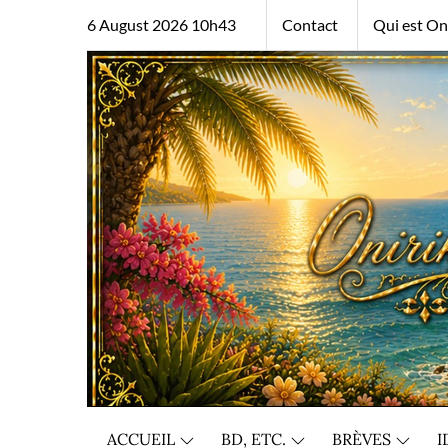
Skip
6 August 2026 10h43
Contact
Qui est Oni
to
content
ACCUEIL
BD, ETC.
BRÈVES
I