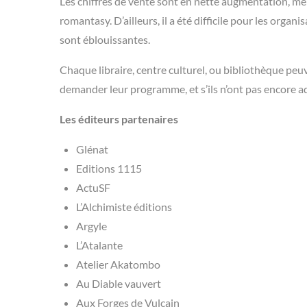
Les chiffres de vente sont en nette augmentation, même
romantasy. D’ailleurs, il a été difficile pour les orga
sont éblouissantes.
Chaque libraire, centre culturel, ou bibliothèque peu
demander leur programme, et s’ils n’ont pas encore a
Les éditeurs partenaires
Glénat
Editions 1115
ActuSF
L’Alchimiste éditions
Argyle
L’Atalante
Atelier Akatombo
Au Diable vauvert
Aux Forges de Vulcain