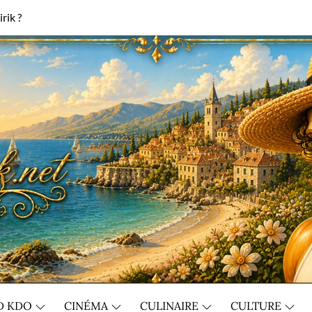
rik ?
D KDO
CINÉMA
CULINAIRE
CULTURE