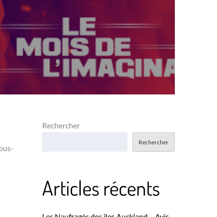
Rechercher
Rechercher
sous-
Articles récents
Les Naufragés des îles Auckland – Avis