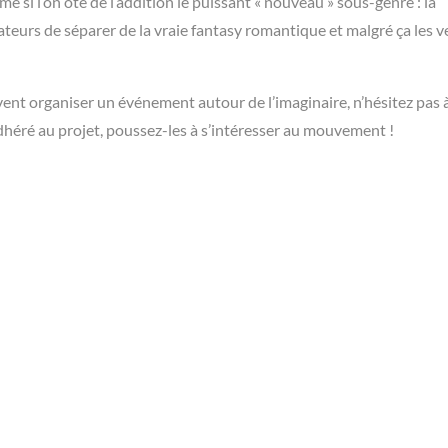
 si l’on ôte de l’addition le puissant « nouveau » sous-genre : la
nisateurs de séparer de la vraie fantasy romantique et malgré ça les 
vent organiser un événement autour de l’imaginaire, n’hésitez pas à
dhéré au projet, poussez-les à s’intéresser au mouvement !