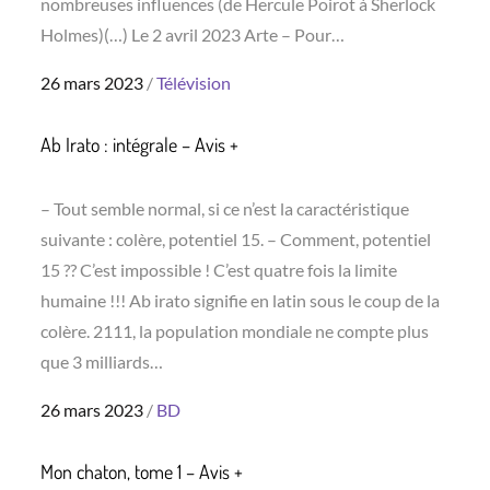
nombreuses influences (de Hercule Poirot à Sherlock
Holmes)(…) Le 2 avril 2023 Arte – Pour…
Posted
26 mars 2023
Télévision
on
Ab Irato : intégrale – Avis +
– Tout semble normal, si ce n’est la caractéristique
suivante : colère, potentiel 15. – Comment, potentiel
15 ?? C’est impossible ! C’est quatre fois la limite
humaine !!! Ab irato signifie en latin sous le coup de la
colère. 2111, la population mondiale ne compte plus
que 3 milliards…
Posted
26 mars 2023
BD
on
Mon chaton, tome 1 – Avis +