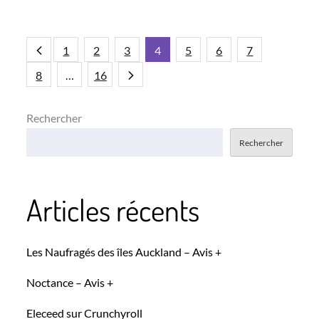
on
Pagination
1
2
3
4
5
6
7
8
…
16
des
Rechercher
publications
Rechercher
Articles récents
Les Naufragés des îles Auckland – Avis +
Noctance – Avis +
Eleceed sur Crunchyroll