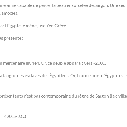
r une arme capable de percer la peau ensorcelée de Sargon. Une seu
 Damoclès.
par l’Egypte le mène jusqu’en Grèce.
as présente :
mercenaire illyrien. Or, ce peuple apparaît vers -2000.
 la langue des esclaves des Égyptiens. Or, l’exode hors d’Égypte est 
eprésentants n’est pas contemporaine du règne de Sargon (la civilis
– 420 av J.C.)