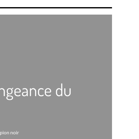
vengeance du
pion noir