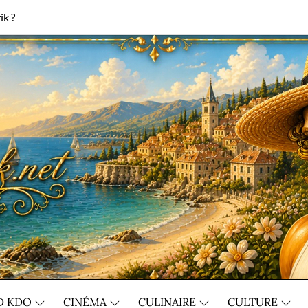
ik ?
D KDO
CINÉMA
CULINAIRE
CULTURE