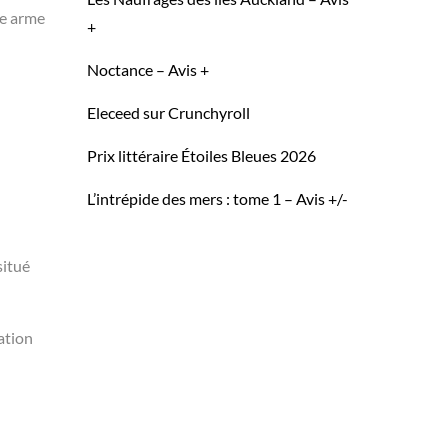
le arme
+
Noctance – Avis +
Eleceed sur Crunchyroll
Prix littéraire Étoiles Bleues 2026
L’intrépide des mers : tome 1 – Avis +/-
situé
ation