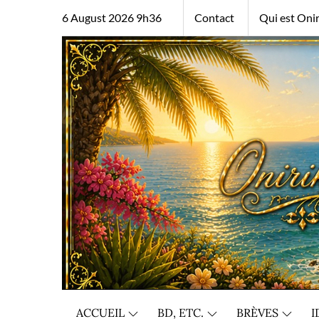
Skip
6 August 2026 9h36
Contact
Qui est Onir
to
content
ACCUEIL
BD, ETC.
BRÈVES
I