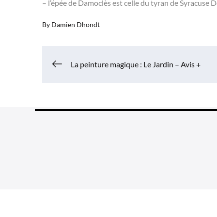
– l’épée de Damoclès est celle du tyran de Syracuse D
By
Damien Dhondt
Navigation
La peinture magique : Le Jardin – Avis +
de
l’article
Grea