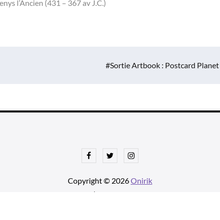
enys l’Ancien (431 – 367 av J.C.)
#Sortie Artbook : Postcard Planet
Facebook
Twitter
Instagram
Copyright © 2026
Onirik
tnews Pro de
Theme Palace
| Ajustements par
Une histoire avec u