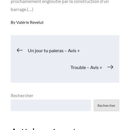
prochainement engloutie par la construction d’un
barrage.(…)
By
Valérie Revelut
Navigation
Un jour tu paieras – Avis +
de
Trouble – Avis +
l’article
Rechercher
Rechercher