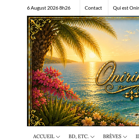
Skip
6 August 2026 8h26
Contact
Qui est Onir
to
content
ACCUEIL
BD, ETC.
BRÈVES
I