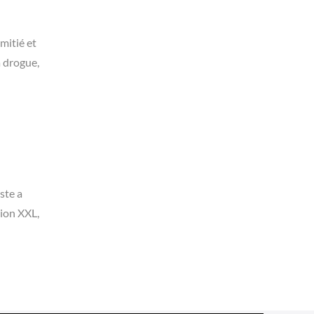
mitié et
a drogue,
ste a
sion XXL,