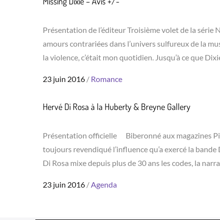
Missing Dixie – Avis +/-
Présentation de l’éditeur Troisième volet de la séri
amours contrariées dans l’univers sulfureux de la mus
la violence, c’était mon quotidien. Jusqu’à ce que Dix
Posted
23 juin 2016
Romance
on
Hervé Di Rosa à la Huberty & Breyne Gallery
Présentation officielle Biberonné aux magazines Pif G
toujours revendiqué l’influence qu’a exercé la bande 
Di Rosa mixe depuis plus de 30 ans les codes, la narr
Posted
23 juin 2016
Agenda
on