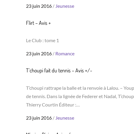
Posted
23 juin 2016
Jeunesse
on
Flirt – Avis +
Le Club : tome 1
Posted
23 juin 2016
Romance
on
T’choupi fait du tennis – Avis +/-
T’choupi rattrape la balle et la renvoie à Lalou. – Youp
de tennis. Dans la lignée de Federer et Nadal, T’chou
Thierry Courtin Éditeur :…
Posted
23 juin 2016
Jeunesse
on