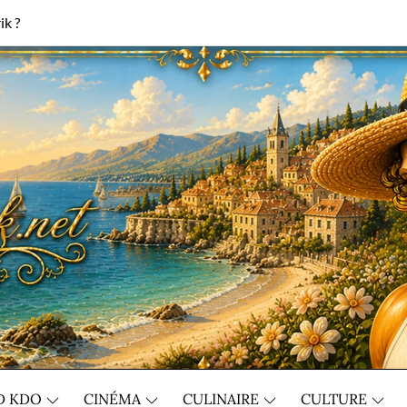
ik ?
D KDO
CINÉMA
CULINAIRE
CULTURE