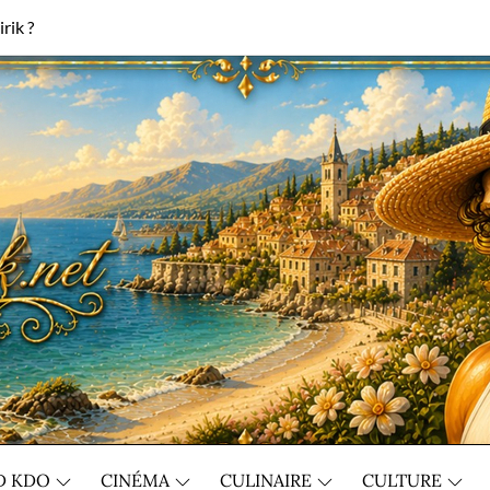
rik ?
D KDO
CINÉMA
CULINAIRE
CULTURE