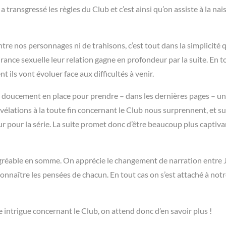
transgressé les règles du Club et c’est ainsi qu’on assiste à la na
tre nos personnages ni de trahisons, c’est tout dans la simplicité qu
irance sexuelle leur relation gagne en profondeur par la suite. En t
 ils vont évoluer face aux difficultés à venir.
et doucement en place pour prendre – dans les dernières pages – un
vélations à la toute fin concernant le Club nous surprennent, et s
ur pour la série. La suite promet donc d’être beaucoup plus captiva
e, agréable en somme. On apprécie le changement de narration entre
 connaître les pensées de chacun. En tout cas on s’est attaché à not
intrigue concernant le Club, on attend donc d’en savoir plus !