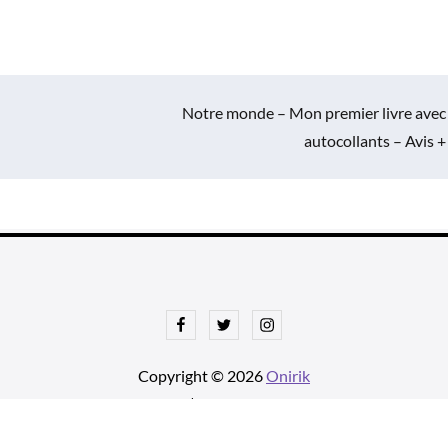
Notre monde – Mon premier livre avec
autocollants – Avis +
Facebook
Twitter
Instagram
Copyright © 2026
Onirik
tnews Pro de
Theme Palace
| Ajustements par
Une histoire avec u