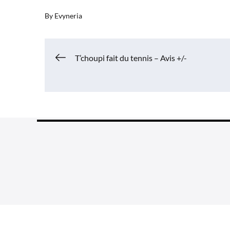
By
Evyneria
Navigation
T’choupi fait du tennis – Avis +/-
de
l’article
Grea