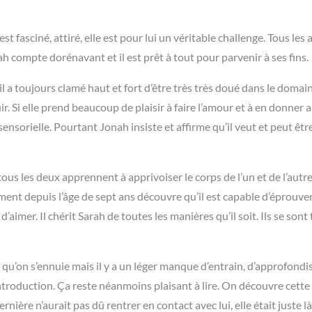
t fasciné, attiré, elle est pour lui un véritable challenge. Tous les 
 compte dorénavant et il est prêt à tout pour parvenir à ses fins.
l a toujours clamé haut et fort d’être très très doué dans le domai
ir. Si elle prend beaucoup de plaisir à faire l’amour et à en donner 
ensorielle. Pourtant Jonah insiste et affirme qu’il veut et peut être
tous les deux apprennent à apprivoiser le corps de l’un et de l’autre.
nt depuis l’âge de sept ans découvre qu’il est capable d’éprouver
’aimer. Il chérit Sarah de toutes les manières qu’il soit. Ils se sont
e qu’on s’ennuie mais il y a un léger manque d’entrain, d’approfond
ntroduction. Ça reste néanmoins plaisant à lire. On découvre cette 
ière n’aurait pas dû rentrer en contact avec lui, elle était juste l