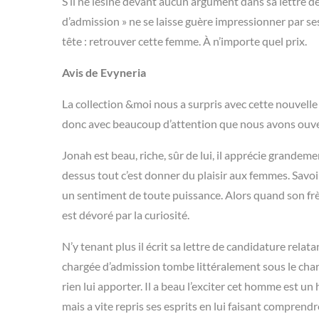
S’il ne lésine devant aucun argument dans sa lettre de 
d’admission » ne se laisse guère impressionner par se
tête : retrouver cette femme. À n’importe quel prix.
Avis de Evyneria
La collection &moi nous a surpris avec cette nouvelle
donc avec beaucoup d’attention que nous avons ouve
Jonah est beau, riche, sûr de lui, il apprécie grandem
dessus tout c’est donner du plaisir aux femmes. Savoir q
un sentiment de toute puissance. Alors quand son frè
est dévoré par la curiosité.
N’y tenant plus il écrit sa lettre de candidature relat
chargée d’admission tombe littéralement sous le char
rien lui apporter. Il a beau l’exciter cet homme est un
mais a vite repris ses esprits en lui faisant comprend