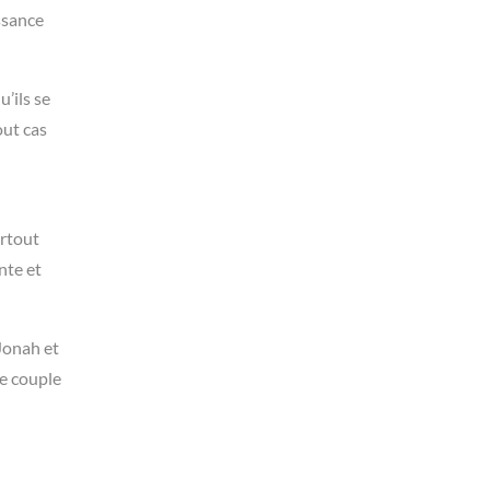
issance
’ils se
out cas
urtout
nte et
 Jonah et
re couple