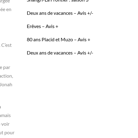
argée
dée en
Deux ans de vacances – Avis +/-
Erêves – Avis +
80 ans Placid et Muzo – Avis +
 C’est
Deux ans de vacances – Avis +/-
me par
action,
 Jonah
a
jamais
 voir
out pour