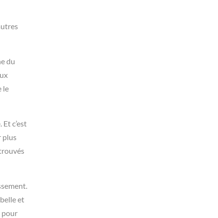
autres
ne du
aux
 le
 Et c’est
 plus
 trouvés
issement.
belle et
à pour