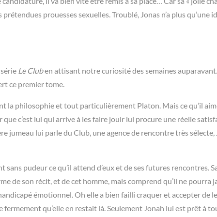
candidature, il va bien vite être remis à sa place… Car sa « jolie ch
s prétendues prouesses sexuelles. Troublé, Jonas n’a plus qu’une i
 série
Le Club
en attisant notre curiosité des semaines auparavant.
rt ce premier tome.
ent la philosophie et tout particulièrement Platon. Mais ce qu’il ai
ue c’est lui qui arrive à les faire jouir lui procure une réelle satisf
re jumeau lui parle du Club, une agence de rencontre très sélecte,
ant sans pudeur ce qu’il attend d’eux et de ses futures rencontres. S
me de son récit, et de cet homme, mais comprend qu’il ne pourra 
 handicapé émotionnel. Oh elle a bien failli craquer et accepter de le
re fermement qu’elle en restait là. Seulement Jonah lui est prêt à t