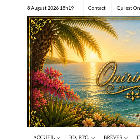
Skip
8 August 2026 18h19
Contact
Qui est Oni
to
content
ACCUEIL
BD, ETC.
BRÈVES
I