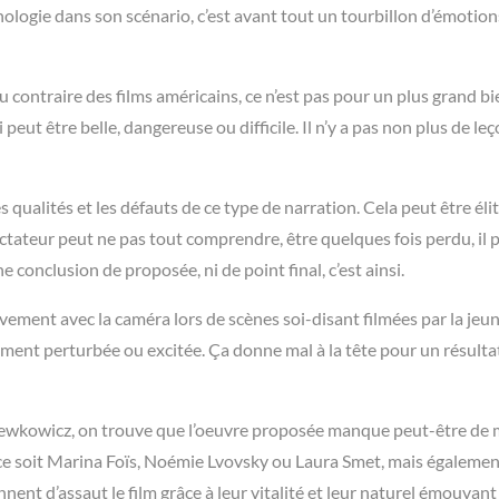
hologie dans son scénario, c’est avant tout un tourbillon d’émotio
u contraire des films américains, ce n’est pas pour un plus grand b
 peut être belle, dangereuse ou difficile. Il n’y a pas non plus de leç
 qualités et les défauts de ce type de narration. Cela peut être élit
ctateur peut ne pas tout comprendre, être quelques fois perdu, il 
une conclusion de proposée, ni de point final, c’est ainsi.
vement avec la caméra lors de scènes soi-disant filmées par la jeu
ent perturbée ou excitée. Ça donne mal à la tête pour un résulta
ia Lewkowicz, on trouve que l’oeuvre proposée manque peut-être de 
 ce soit Marina Foïs, Noémie Lvovsky ou Laura Smet, mais égaleme
ent d’assaut le film grâce à leur vitalité et leur naturel émouvant 