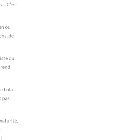
ns… C’est
ien ou
ons, de
iste ou
prend
ne Lola
t pas
maturité,
nt
!