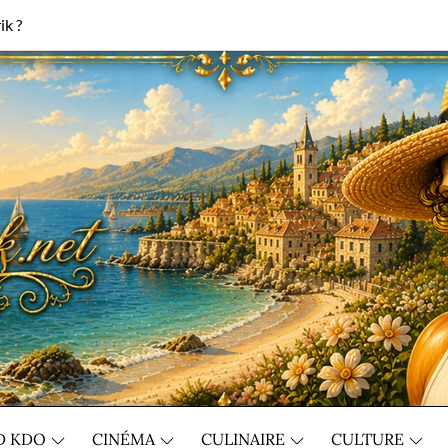
ik ?
D KDO
CINÉMA
CULINAIRE
CULTURE