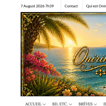
Skip
7 August 2026 7h39
Contact
Qui est Onir
to
content
ACCUEIL
BD, ETC.
BRÈVES
I