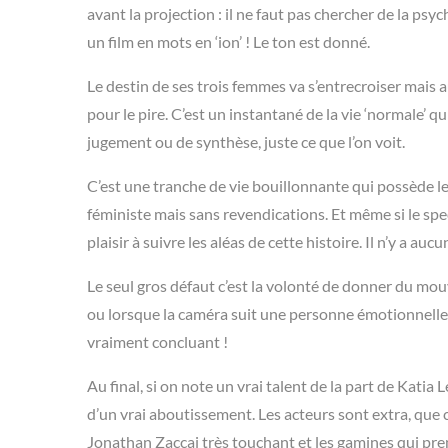
avant la projection : il ne faut pas
chercher de la psyc
un film en mots en ‘ion’ ! Le ton est donné.
Le destin de ses trois femmes va s’entrecroiser mais a
pour le pire. C’est un instantané de la vie ‘normale’ qui
jugement ou de synthèse, juste ce que l’on voit.
C’est une tranche de vie bouillonnante qui possède les
féministe mais sans revendications. Et même si le spe
plaisir à suivre les aléas de cette histoire. Il n’y a auc
Le seul gros défaut c’est la volonté de donner du mou
ou lorsque la
caméra suit une personne émotionnellem
vraiment concluant !
Au final, si on note un vrai talent de la part de Kat
d’un vrai aboutissement. Les acteurs sont extra, que
Jonathan Zaccai très touchant et les gamines qui prenn