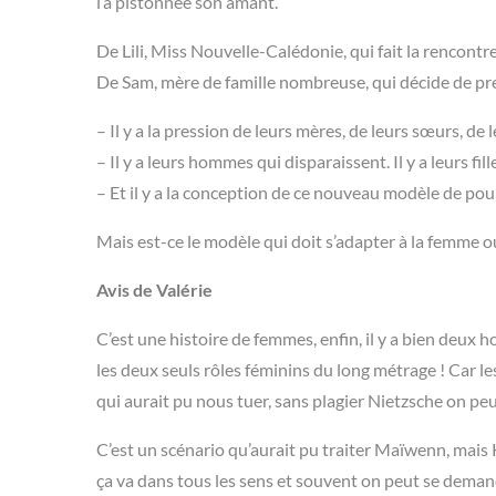
l’a pistonnée son amant.
De Lili, Miss Nouvelle-Calédonie, qui fait la rencontre
De Sam, mère de famille nombreuse, qui décide de p
– Il y a la pression de leurs mères, de leurs sœurs, de 
– Il y a leurs hommes qui disparaissent. Il y a leurs fill
– Et il y a la conception de ce nouveau modèle de pou
Mais est-ce le modèle qui doit s’adapter à la femme ou
Avis de Valérie
C’est une histoire de femmes, enfin, il y a bien deux
les deux seuls rôles féminins du long métrage ! Car le
qui aurait pu nous tuer, sans plagier Nietzsche on peut
C’est un scénario qu’aurait pu traiter Maïwenn, mais 
ça va dans tous les sens et souvent on peut se demand