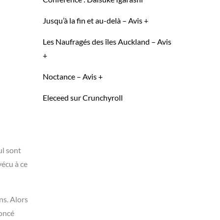
Jusqu’à la fin et au-delà – Avis +
Les Naufragés des îles Auckland – Avis
+
Noctance – Avis +
Eleceed sur Crunchyroll
ul sont
vécu à ce
ns. Alors
noncé