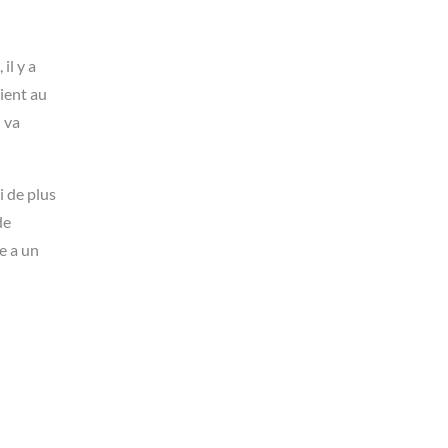
il y a
ient au
i va
i de plus
de
e a un