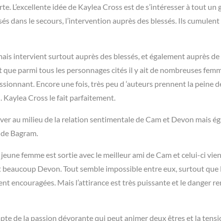
te. L’excellente idée de Kaylea Cross est de s’intéresser à tout un
s dans le secours, l’intervention auprès des blessés. Ils cumulen
mais intervient surtout auprès des blessés, et également auprès de
it que parmi tous les personnages cités il y ait de nombreuses fem
assionnant. Encore une fois, très peu d ‘auteurs prennent la peine d
. Kaylea Cross le fait parfaitement.
river au milieu de la relation sentimentale de Cam et Devon mais 
e de Bagram.
a jeune femme est sortie avec le meilleur ami de Cam et celui-ci vie
t beaucoup Devon. Tout semble impossible entre eux, surtout que 
ent encouragées. Mais l’attirance est très puissante et le danger r
pte de la passion dévorante qui peut animer deux êtres et la tens