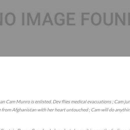
man Cam Munro is enlisted. Dev flies medical evacuations ; Cam ju
e from Afghanistan with her heart untouched ; Cam will do anythin