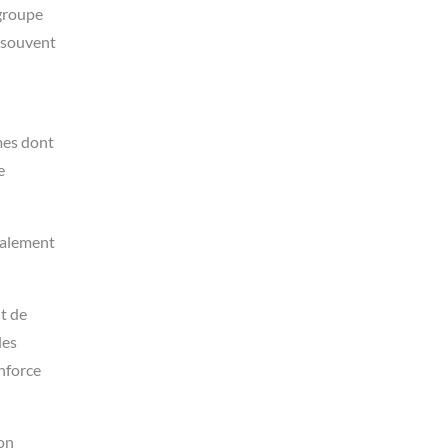
 groupe
t souvent
mes dont
e
également
nt de
les
enforce
ion