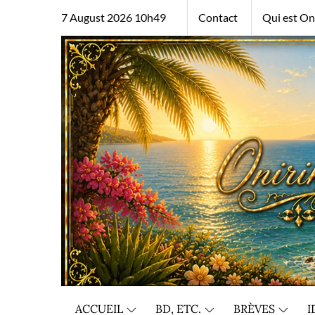
Skip
7 August 2026 10h49
Contact
Qui est Oni
to
content
ACCUEIL
BD, ETC.
BRÈVES
I