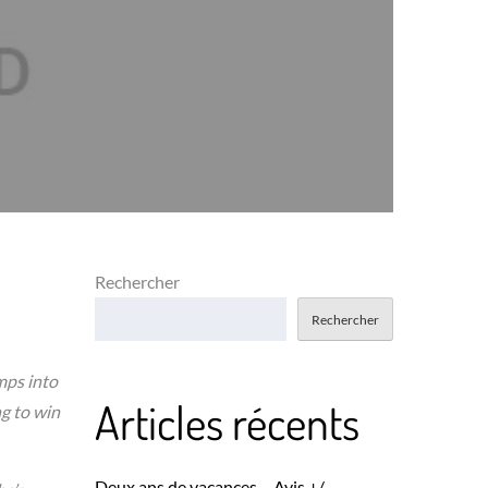
Rechercher
Rechercher
mps into
Articles récents
g to win
Deux ans de vacances – Avis +/-