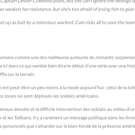
g Captain Devon Crawford plans, but she can’t ignore the feelings s
 weaken her resistance, but she’s too afraid of losing him to give 
 up as bait by a notorious warlord, Cam risks all to save the tea
s romans comme une des meilleures auteures de
romantic suspense
 ici dans ce qui semble bien être le début d’une série avec une hist
fle sur le terrain.
i est peut-être un peu moins à la mode aujourd’hui : celui de la lut
es zones où sont déployés les soldats américains.
lateaux désolés et la difficile intervention des soldats au milieu d’u
 et les Talibans. Il y a rarement un message politique dans les livre
s personnels que s’attarder sur le bien-fondé de la présence améri