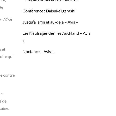
he’s
in.
Conférence : Daisuke Igarashi
m. What
Jusqu’à la fin et au-delà – Avis +
Les Naufragés des îles Auckland – Avis
+
s
et
Noctance – Avis +
oire qui
te contre
ne
s de
caine.