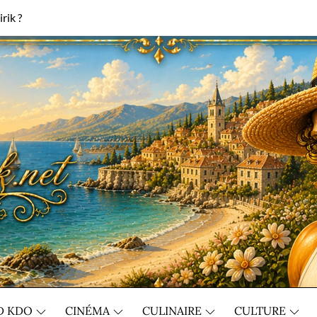
rik ?
D KDO
CINÉMA
CULINAIRE
CULTURE