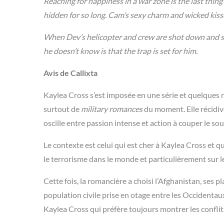
Reaching for happiness in a war zone is the last thin
hidden for so long. Cam’s sexy charm and wicked kisses
When Dev’s helicopter and crew are shot down and set
he doesn’t know is that the trap is set for him.
Avis de Callixta
Kaylea Cross s’est imposée en une série et quelque
surtout de
military romances
du moment. Elle récidive
oscille entre passion intense et action à couper le souf
Le contexte est celui qui est cher à Kaylea Cross et qu
le terrorisme dans le monde et particulièrement sur l
Cette fois, la romancière a choisi l’Afghanistan, ses p
population civile prise en otage entre les Occidentaux
Kaylea Cross qui préfère toujours montrer les conflit