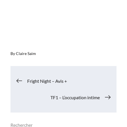
By
Claire Saim
Navigation
Fright Night – Avis +
de
TF1 – L’occupation intime
l’article
Rechercher