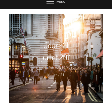
MENU
Jour :
21
juillet 2011
Home
2011
juillet
21