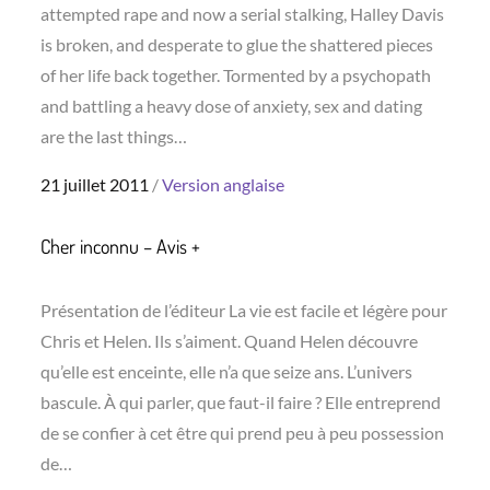
attempted rape and now a serial stalking, Halley Davis
is broken, and desperate to glue the shattered pieces
of her life back together. Tormented by a psychopath
and battling a heavy dose of anxiety, sex and dating
are the last things…
Posted
21 juillet 2011
Version anglaise
on
Cher inconnu – Avis +
Présentation de l’éditeur La vie est facile et légère pour
Chris et Helen. Ils s’aiment. Quand Helen découvre
qu’elle est enceinte, elle n’a que seize ans. L’univers
bascule. À qui parler, que faut-il faire ? Elle entreprend
de se confier à cet être qui prend peu à peu possession
de…