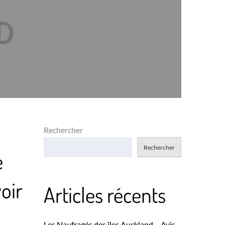
Rechercher
Rechercher
e
oir
Articles récents
Les Naufragés des îles Auckland – Avis