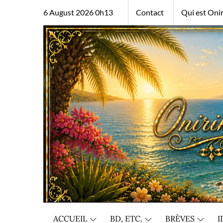
Skip
6 August 2026 0h13
Contact
Qui est Onir
to
content
ACCUEIL
BD, ETC.
BRÈVES
I