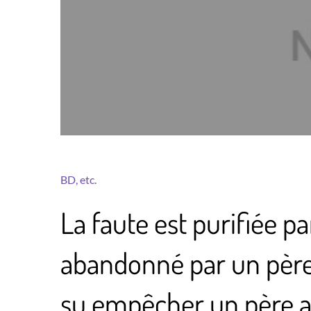
BD, etc.
La faute est purifiée par
abandonné par un père 
su empêcher un père a