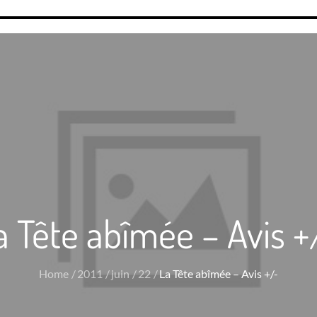
a Tête abîmée – Avis +
Home
2011
juin
22
La Tête abîmée – Avis +/-