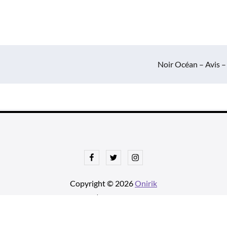
Noir Océan – Avis –
Facebook
Twitter
Instagram
Copyright © 2026
Onirik
tnews Pro de
Theme Palace
| Ajustements par
Une histoire avec u