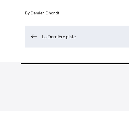
By
Damien Dhondt
Navigation
La Dernière piste
de
l’article
Grea