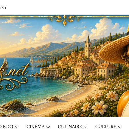
ik ?
D KDO
CINÉMA
CULINAIRE
CULTURE