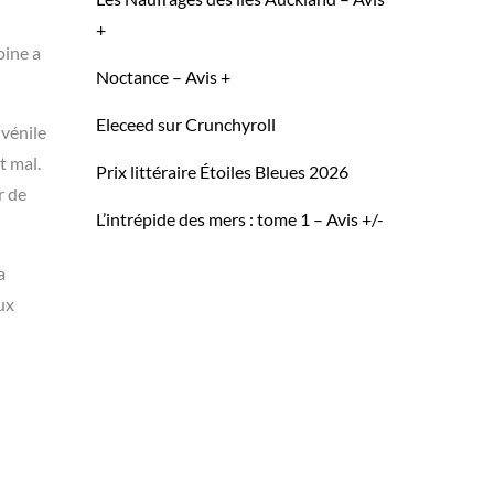
+
oine a
Noctance – Avis +
Eleceed sur Crunchyroll
uvénile
t mal.
Prix littéraire Étoiles Bleues 2026
r de
L’intrépide des mers : tome 1 – Avis +/-
a
ux