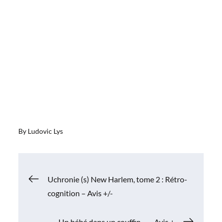
By
Ludovic Lys
Navigation
Uchronie (s) New Harlem, tome 2 : Rétro-
cognition – Avis +/-
de
Un bébé dans un couffin… – Avis +