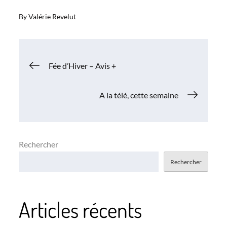
By
Valérie Revelut
Navigation
Fée d’Hiver – Avis +
de
A la télé, cette semaine
l’article
Rechercher
Rechercher
Articles récents