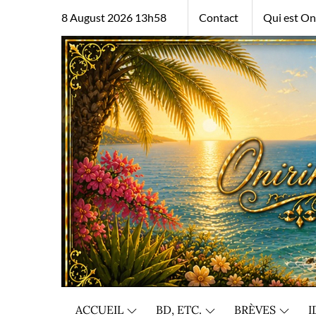
Skip
8 August 2026 13h58
Contact
Qui est Oni
to
content
ACCUEIL
BD, ETC.
BRÈVES
I