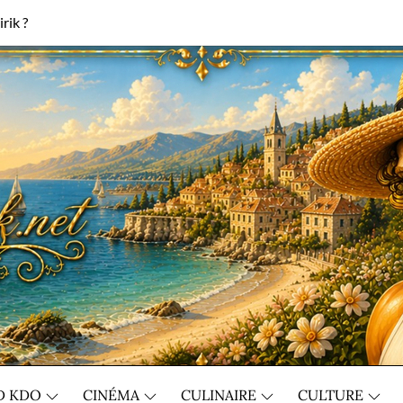
rik ?
D KDO
CINÉMA
CULINAIRE
CULTURE