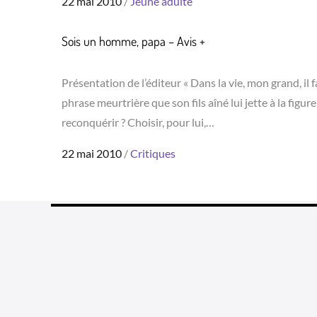
Posted
22 mai 2010
Jeune adulte
on
Sois un homme, papa – Avis +
Présentation de l’éditeur « Dans la vie, mon grand, il
phrase meurtrière que son fils aîné lui jette à la figu
reconquérir ? Choisir, pour lui,…
Posted
22 mai 2010
Critiques
on