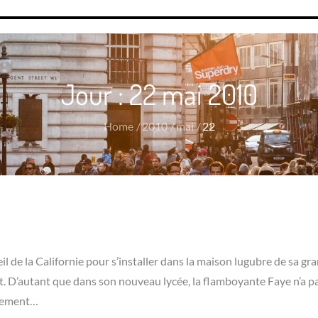
Jour :
22 mai 2010
Home
2010
mai
22
eil de la Californie pour s’installer dans la maison lugubre de sa g
t. D’autant que dans son nouveau lycée, la flamboyante Faye n’a pas
ngement…