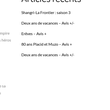
Shangri-La Frontier : saison 3
Deux ans de vacances – Avis +/-
’empire
Erêves – Avis +
s héros
80 ans Placid et Muzo – Avis +
Deux ans de vacances – Avis +/-
e sa
s