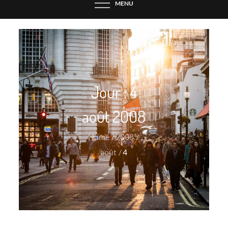
MENU
Jour :
4
août 2008
Home
2008
août
4