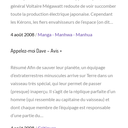
général Voltaire Mégawatt redoute de voir succomber
toute la production électrique japonaise. Cependant
les Kérons, les fiers envahisseurs de l’espace (on dit…
Posted
4 août 2008
Manga - Manhwa - Manhua
on
Appelez-moi Dave – Avis +
Résumé Afin de sauver leur planète, un équipage
d’extraterrestres minuscules arrive sur Terre dans un
vaisseau très spécial, qui leur permet de passer
(presque) inaperçu. Il s’agit de la réplique parfaite d’un
homme (qui ressemble au capitaine du vaisseau) et
dont chaque membre de l’équipage est responsable
d’une partie du…
Posted
4 août 2008
Critiques