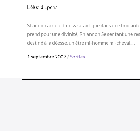
L’élue d’Epona
Shannon acquiert un vase antique dans une brocante 
prend pour une divinité, Rhiannon Se sentant une respo
destiné à la déesse, un être mi-homme mi-cheval,…
Posted
1 septembre 2007
Sorties
on
Grea