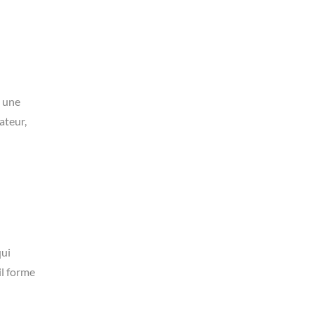
: une
rateur,
qui
il forme