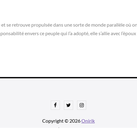
et se retrouve propulsée dans une sorte de monde parallèle où on
nsabilité envers ce peuple qui l’a adopté, elle s’allie avec l’époux 
Facebook
Twitter
Instagram
Copyright © 2026
Onirik
tnews Pro de
Theme Palace
| Ajustements par
Une histoire avec u