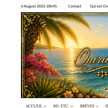
Skip
6 August 2026 18h45
Contact
Qui est Oni
to
content
ACCUEIL
BD, ETC.
BRÈVES
I