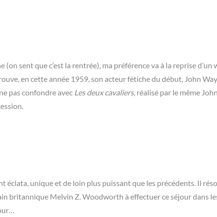
(on sent que c’est la rentrée), ma préférence va à la reprise d’un
rouve, en cette année 1959, son acteur fétiche du début, John Way
 ne pas confondre avec
Les deux cavaliers
, réalisé par le même Joh
cession.
nt éclata, unique et de loin plus puissant que les précédents. Il ré
vain britannique Melvin Z. Woodworth à effectuer ce séjour dans le
pour…