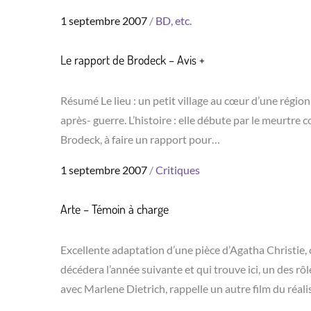
Posted
1 septembre 2007
BD, etc.
on
Le rapport de Brodeck – Avis +
Résumé Le lieu : un petit village au cœur d’une région
après- guerre. L’histoire : elle débute par le meurtre co
Brodeck, à faire un rapport pour…
Posted
1 septembre 2007
Critiques
on
Arte – Témoin à charge
Excellente adaptation d’une pièce d’Agatha Christie, 
décédera l’année suivante et qui trouve ici, un des rôl
avec Marlene Dietrich, rappelle un autre film du réal