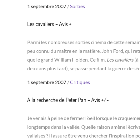
Posted
1 septembre 2007
Sorties
on
Les cavaliers – Avis +
Parmi les nombreuses sorties cinéma de cette semaine 
peu connu du maître en la matière, John Ford, qui ret
que le grand William Holden. Ce film,
Les cavaliers
(à
deux ans plus tard), se passe pendant la guerre de sé
Posted
1 septembre 2007
Critiques
on
A la recherche de Peter Pan – Avis +/-
Je venais à peine de fermer l’oeil lorsque le craqueme
longtemps dans la vallée. Quelle raison amène l’écri
vallaises ? Il assure être venu chercher l’inspiration 