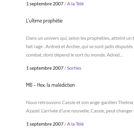
Posted
1 septembre 2007
A la Télé
on
L’ultime prophétie
Dans un univers qui, selon les prophéties, atteint un
fait rage . Ardred et Archer, qui se sont jadis dispu
combat, dont dépend le sort du monde. Adred…
Posted
1 septembre 2007
Sorties
on
M6 – Hex, la malédiction
Nous retrouvons Cassie et son ange-gardien Thelma qui 
Azazel. L’arrivée d’une nouvelle, Cassie, peut changer 
Posted
1 septembre 2007
A la Télé
on