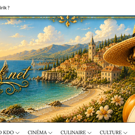
rik ?
D KDO
CINÉMA
CULINAIRE
CULTURE